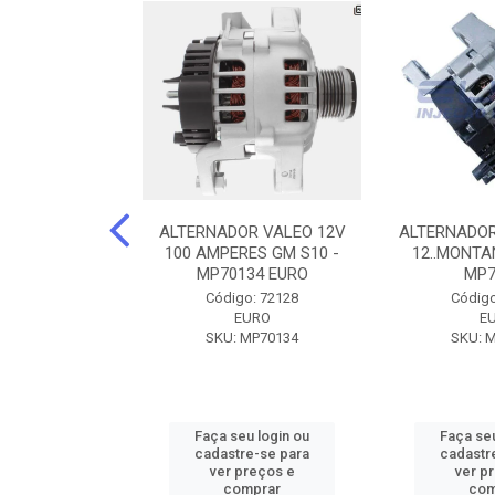
DOR CORSA-
ALTERNADOR VALEO 12V
ALTERNADOR
 12V 100A 12V
100 AMPERES GM S10 -
12..MONTAN
N42010
MP70134 EURO
MP7
o: 72905
Código: 72128
Código
ZEN
EURO
E
ZEN42010
SKU: MP70134
SKU: 
u login ou
Faça seu login ou
Faça seu
e-se para
cadastre-se para
cadastr
reços e
ver preços e
ver p
mprar
comprar
com