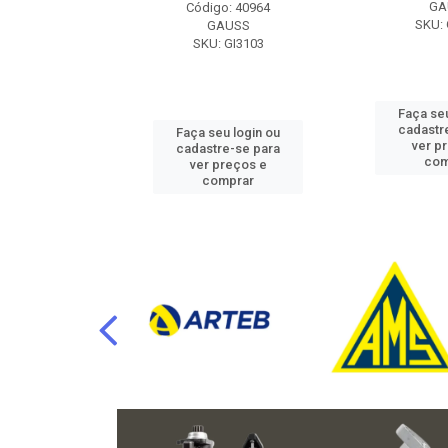
RAFLU
GA
Código: 40964
F10.7302
SKU: 
GAUSS
SKU: GI3103
u login ou
Faça seu
e-se para
cadastr
Faça seu login ou
reços e
ver p
cadastre-se para
mprar
com
ver preços e
comprar