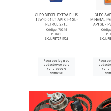
W30 XISTO
OLEO DIESEL EXTRA PLUS
OLEO SAE
3 1 LITRO -
15W40 01 LT. API CI-4 SL-
MINERAL PE
89 PETROL
PETROL 271...
API SL - P
o: 71946
Código: 70245
Código
TROL
PETROL
PE
ET271589
SKU: PET271502
SKU: P
u login ou
Faça seu login ou
Faça seu
e-se para
cadastre-se para
cadastr
reços e
ver preços e
ver p
mprar
comprar
com