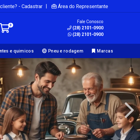
|
cliente? - Cadastrar
Área do Representante
Fale Conosco
0
(28) 2101-0900
(28) 2101-0900
antes e quimicos
Pneu e rodagem
Marcas