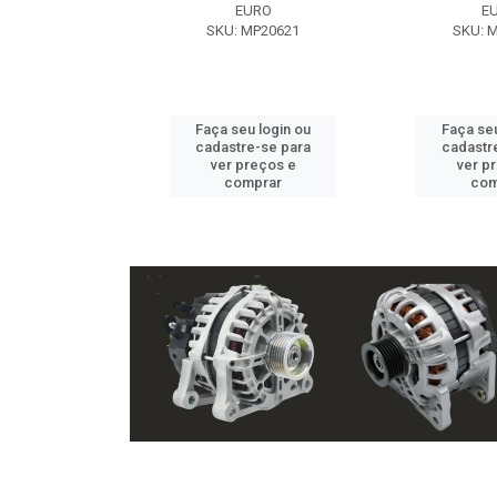
EXE
EURO
E
 NX2105
SKU: MP20621
SKU: 
u login ou
Faça seu login ou
Faça seu
e-se para
cadastre-se para
cadastr
reços e
ver preços e
ver p
mprar
comprar
com