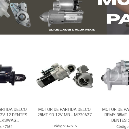
ARTIDA DELCO
MOTOR DE PARTIDA DELCO
MOTOR DE PA
2V 12 DENTES
28MT 9D 12V MB - MP20627
REMY 38MT 
LKSWAG...
DENTES S
Código: 47635
: 47631
Código