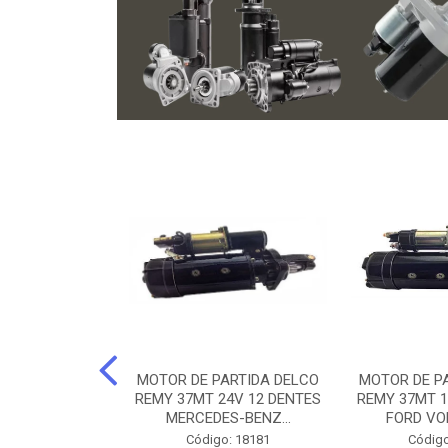
ARTIDA BOSCH
MOTOR DE PARTIDA DELCO
MOTOR DE P
NTES MANCAL
REMY 37MT 24V 12 DENTES
REMY 37MT 1
ERCEDES-...
MERCEDES-BENZ...
FORD VO
o: 74219
Código: 18181
Código