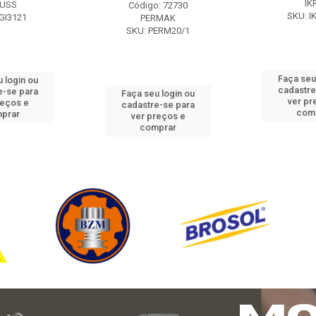
IK
USS
Código: 72730
SKU: I
GI3121
PERMAK
SKU: PERM20/1
Faça seu
 login ou
cadastre
e-se para
Faça seu login ou
ver pr
reços e
cadastre-se para
com
prar
ver preços e
comprar