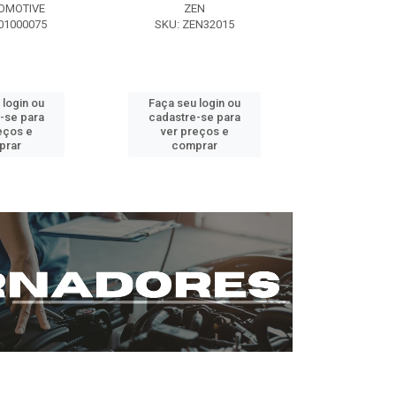
OMOTIVE
ZEN
SEG AUT
01000075
SKU: ZEN32015
SKU: ST0
 login ou
Faça seu login ou
Faça seu 
-se para
cadastre-se para
cadastre
eços e
ver preços e
ver pr
prar
comprar
comp