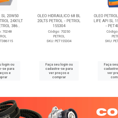
 SL 20W50
OLEO HIDRAULICO 68 BL
OLEO PETROL
TROL 24X1LT
20LTS PETROL - PETROL
LIFE API SL 
ETROL 386...
155304
- PET40
: 70248
Código: 70250
Código
TROL
PETROL
PET
ET386115
SKU: PET155304
SKU: PE
 login ou
Faça seu login ou
Faça seu
e-se para
cadastre-se para
cadastre
reços e
ver preços e
ver pr
prar
comprar
com