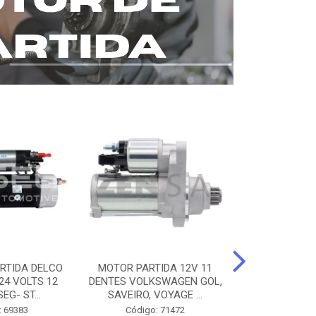
RTIDA DELCO
MOTOR PARTIDA 12V 11
MOTOR PARTI
24 VOLTS 12
DENTES VOLKSWAGEN GOL,
12 DENTES 
EG- ST...
SAVEIRO, VOYAGE ...
BENZ AXOR, 
: 69383
Código: 71472
Código: