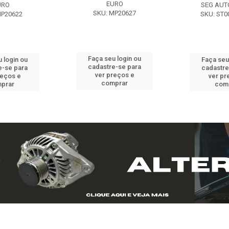
EURO
URO
SEG AUT
SKU: MP20627
MP20622
SKU: ST0
Faça seu login ou
 login ou
Faça seu
cadastre-se para
e-se para
cadastre
ver preços e
reços e
ver pr
comprar
prar
com