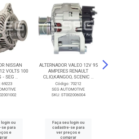
OR NISSAN
ALTERNADOR VALEO 12V 95
ALTERNADOR 
 12 VOLTS 100
AMPERES RENAULT
SEM POLIA A
- SEG ...
CLIO,KANGOO, SCENIC ...
8500 - SF
: 69223
Código: 70212
Código:
OMOTIVE
SEG AUTOMOTIVE
SEG AUT
02001002
SKU: ST002006004
SKU: SF0
 login ou
Faça seu login ou
Faça seu 
-se para
cadastre-se para
cadastre
eços e
ver preços e
ver pr
prar
comprar
comp