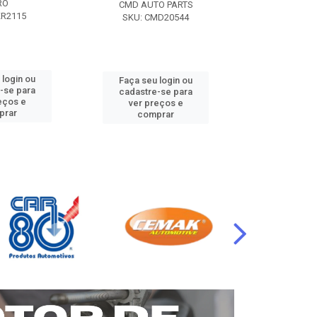
RO
CMD AUTO PARTS
CMD AUT
KR2115
SKU: CMD20544
SKU: CM
 login ou
Faça seu login ou
Faça seu 
-se para
cadastre-se para
cadastre
eços e
ver preços e
ver pr
prar
comprar
comp