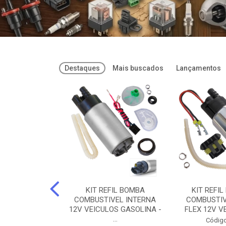
Destaques
Mais buscados
Lançamentos
FREIOS DOT 3
KIT REFIL BOMBA
KIT REFIL
PARAFLU -
COMBUSTIVEL INTERNA
COMBUSTIV
02 PARAFLU
12V VEICULOS GASOLINA -
FLEX 12V VE
...
o: 74435
Código