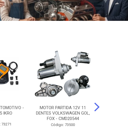
TOMOTIVO -
MOTOR PARTIDA 12V 11
ALTERNADO
5 IKRO
DENTES VOLKSWAGEN GOL,
AMPERES FIAT
FOX - CMD20544
UNO - CMD7
: 73271
Código: 73500
Código: