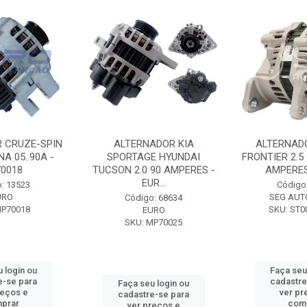
 CRUZE-SPIN
ALTERNADOR KIA
ALTERNAD
A 05..90A -
SPORTAGE HYUNDAI
FRONTIER 2.5
0018
TUCSON 2.0 90 AMPERES -
AMPERES 
EUR...
: 13523
Código
URO
SEG AUT
Código: 68634
MP70018
SKU: ST0
EURO
SKU: MP70025
 login ou
Faça seu
e-se para
cadastre
Faça seu login ou
reços e
ver pr
cadastre-se para
prar
com
ver preços e