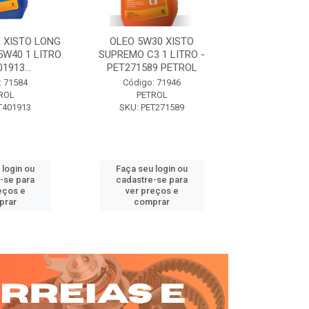
 XISTO LONG
OLEO 5W30 XISTO
OLEO DIESEL
15W40 1 LITRO
SUPREMO C3 1 LITRO -
15W40 01 LT. 
1913...
PET271589 PETROL
PETROL 
: 71584
Código: 71946
Código:
ROL
PETROL
PET
T401913
SKU: PET271589
SKU: PE
 login ou
Faça seu login ou
Faça seu 
-se para
cadastre-se para
cadastre
eços e
ver preços e
ver pr
prar
comprar
comp