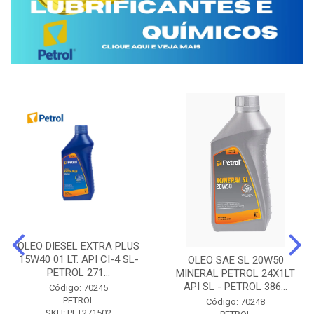
OLEO DIESEL EXTRA PLUS
15W40 01 LT. API CI-4 SL-
OLEO SAE SL 20W50
PETROL 271...
MINERAL PETROL 24X1LT
API SL - PETROL 386...
Código: 70245
PETROL
Código: 70248
SKU: PET271502