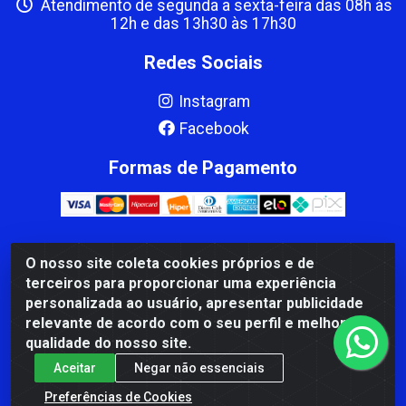
Atendimento de segunda a sexta-feira das 08h às
12h e das 13h30 às 17h30
Redes Sociais
Instagram
Facebook
Formas de Pagamento
O nosso site coleta cookies próprios e de
CBP MACEDO COMERCIO PEÇAS LTDA Matriz - av Mauro
terceiros para proporcionar uma experiência
Miranda Madureira, 1249 - Coramara , Cachoeiro de
personalizada ao usuário, apresentar publicidade
Itapemirim/ES - CEP 29.311-310 - CNPJ 00.502.680/0001-41
relevante de acordo com o seu perfil e melhorar a
qualidade do nosso site.
Aceitar
Negar não essenciais
Preferências de Cookies