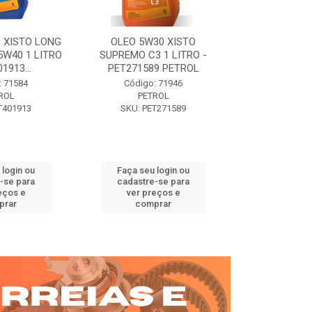
 XISTO LONG
OLEO 5W30 XISTO
OLEO DIESEL
15W40 1 LITRO
SUPREMO C3 1 LITRO -
15W40 01 LT. 
1913...
PET271589 PETROL
PETROL 
: 71584
Código: 71946
Código:
ROL
PETROL
PET
T401913
SKU: PET271589
SKU: PE
 login ou
Faça seu login ou
Faça seu 
-se para
cadastre-se para
cadastre
eços e
ver preços e
ver pr
prar
comprar
comp