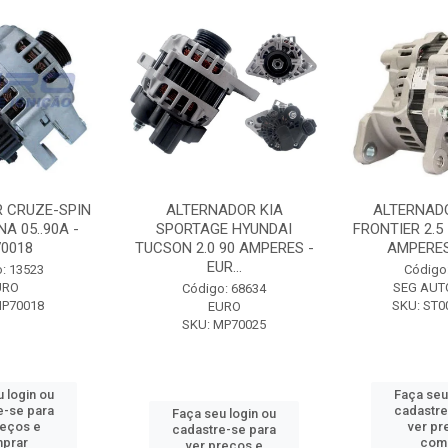
 CRUZE-SPIN
ALTERNADOR KIA
ALTERNAD
A 05..90A -
SPORTAGE HYUNDAI
FRONTIER 2.5
0018
TUCSON 2.0 90 AMPERES -
AMPERES 
EUR...
: 13523
Código
URO
SEG AUT
Código: 68634
MP70018
SKU: ST0
EURO
SKU: MP70025
 login ou
Faça seu
e-se para
cadastre
Faça seu login ou
reços e
ver pr
cadastre-se para
prar
com
ver preços e