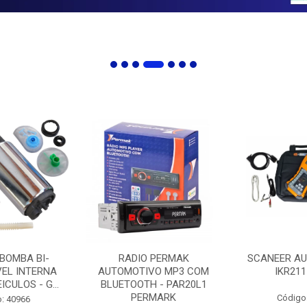
 BOMBA BI-
RADIO PERMAK
SCANEER AU
EL INTERNA
AUTOMOTIVO MP3 COM
IKR211
ICULOS - G...
BLUETOOTH - PAR20L1
PERMARK
Código
: 40966