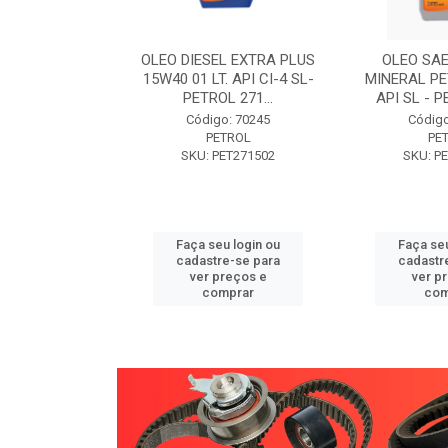
W30 XISTO
OLEO DIESEL EXTRA PLUS
OLEO SAE
3 1 LITRO -
15W40 01 LT. API CI-4 SL-
MINERAL PE
89 PETROL
PETROL 271...
API SL - P
o: 71946
Código: 70245
Código
TROL
PETROL
PE
ET271589
SKU: PET271502
SKU: P
u login ou
Faça seu login ou
Faça seu
e-se para
cadastre-se para
cadastr
reços e
ver preços e
ver p
mprar
comprar
com