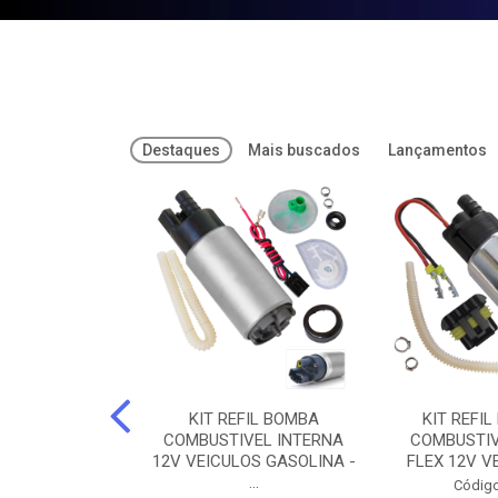
Destaques
Mais buscados
Lançamentos
FREIOS DOT 3
KIT REFIL BOMBA
KIT REFIL
PARAFLU -
COMBUSTIVEL INTERNA
COMBUSTIV
02 PARAFLU
12V VEICULOS GASOLINA -
FLEX 12V VE
...
o: 74435
Código