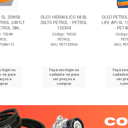
 SL 20W50
OLEO HIDRAULICO 68 BL
OLEO PETROL
TROL 24X1LT
20LTS PETROL - PETROL
LIFE API SL 
ETROL 386...
155304
- PET40
: 70248
Código: 70250
Código
TROL
PETROL
PET
ET386115
SKU: PET155304
SKU: PE
 login ou
Faça seu login ou
Faça seu
e-se para
cadastre-se para
cadastre
reços e
ver preços e
ver pr
prar
comprar
com