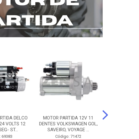
RTIDA DELCO
MOTOR PARTIDA 12V 11
MOTOR PARTI
24 VOLTS 12
DENTES VOLKSWAGEN GOL,
12 DENTES 
EG- ST...
SAVEIRO, VOYAGE ...
BENZ AXOR, 
: 69383
Código: 71472
Código: