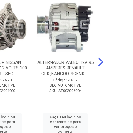
OR NISSAN
ALTERNADOR VALEO 12V 95
ALTERNADOR 
 12 VOLTS 100
AMPERES RENAULT
SEM POLIA A
- SEG ...
CLIO,KANGOO, SCENIC ...
8500 - SF
: 69223
Código: 70212
Código:
OMOTIVE
SEG AUTOMOTIVE
SEG AUT
02001002
SKU: ST002006004
SKU: SF0
 login ou
Faça seu login ou
Faça seu 
-se para
cadastre-se para
cadastre
eços e
ver preços e
ver pr
prar
comprar
comp