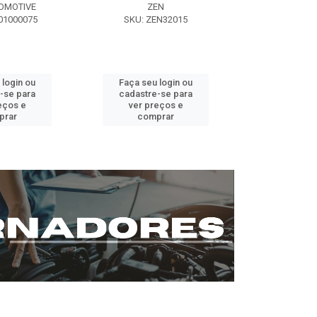
OMOTIVE
ZEN
SEG AUT
01000075
SKU: ZEN32015
SKU: ST0
 login ou
Faça seu login ou
Faça seu 
-se para
cadastre-se para
cadastre
eços e
ver preços e
ver pr
prar
comprar
comp