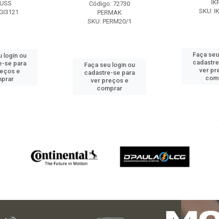
IK
USS
Código: 72730
SKU: I
GI3121
PERMAK
SKU: PERM20/1
Faça seu
 login ou
cadastre
e-se para
Faça seu login ou
ver pr
reços e
cadastre-se para
com
prar
ver preços e
comprar