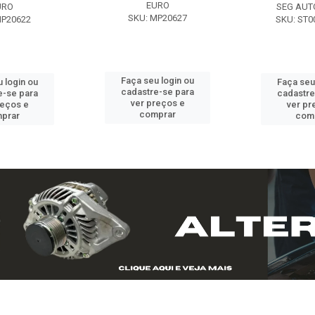
EURO
URO
SEG AUT
SKU: MP20627
MP20622
SKU: ST0
Faça seu login ou
 login ou
Faça seu
cadastre-se para
e-se para
cadastre
ver preços e
reços e
ver pr
comprar
prar
com