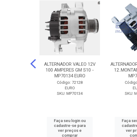
DOR CORSA-
ALTERNADOR VALEO 12V
ALTERNADOR
 12V 100A 12V
100 AMPERES GM S10 -
12..MONTAN
N42010
MP70134 EURO
MP7
o: 72905
Código: 72128
Código
ZEN
EURO
E
ZEN42010
SKU: MP70134
SKU: 
u login ou
Faça seu login ou
Faça seu
e-se para
cadastre-se para
cadastr
reços e
ver preços e
ver p
mprar
comprar
com