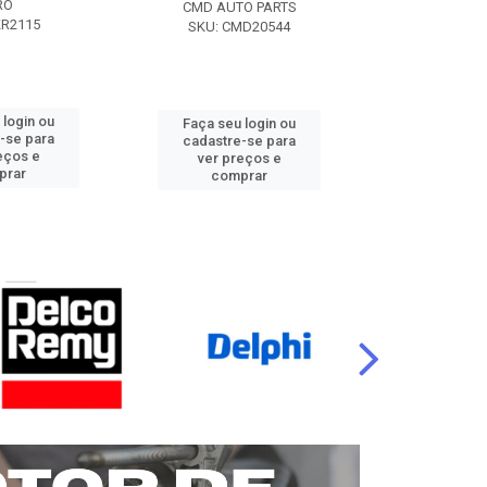
RO
CMD AUTO PARTS
CMD AUT
KR2115
SKU: CMD20544
SKU: CM
 login ou
Faça seu login ou
Faça seu 
-se para
cadastre-se para
cadastre
eços e
ver preços e
ver pr
prar
comprar
comp