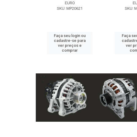
EXE
EURO
E
 NX2105
SKU: MP20621
SKU: 
u login ou
Faça seu login ou
Faça seu
e-se para
cadastre-se para
cadastr
reços e
ver preços e
ver p
mprar
comprar
com