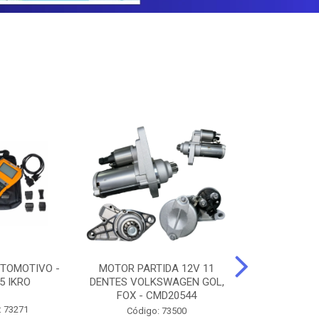
TOMOTIVO -
MOTOR PARTIDA 12V 11
ALTERNADO
5 IKRO
DENTES VOLKSWAGEN GOL,
AMPERES FIAT
FOX - CMD20544
UNO - CMD7
: 73271
Código: 73500
Código: