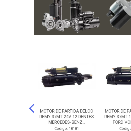
ARTIDA BOSCH
MOTOR DE PARTIDA DELCO
MOTOR DE P
NTES MANCAL
REMY 37MT 24V 12 DENTES
REMY 37MT 1
ERCEDES-...
MERCEDES-BENZ...
FORD VO
o: 74219
Código: 18181
Código