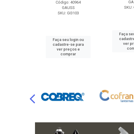
RAFLU
GA
Código: 40964
F10.7302
SKU: 
GAUSS
SKU: GI3103
u login ou
Faça seu
e-se para
cadastr
Faça seu login ou
reços e
ver p
cadastre-se para
mprar
com
ver preços e
comprar