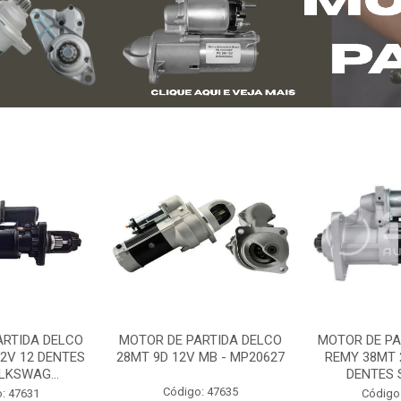
ARTIDA DELCO
MOTOR DE PARTIDA DELCO
MOTOR DE PA
2V 12 DENTES
28MT 9D 12V MB - MP20627
REMY 38MT 
LKSWAG...
DENTES S
Código: 47635
: 47631
Código