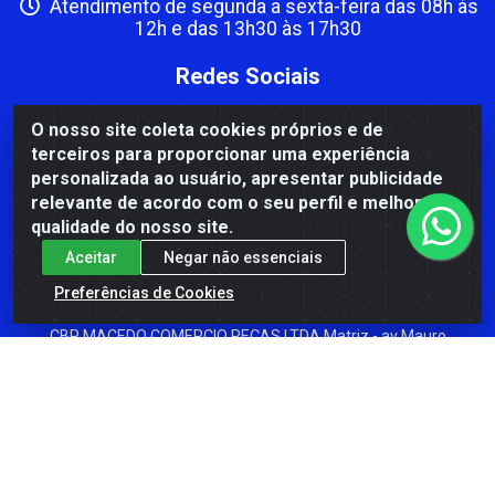
Atendimento de segunda a sexta-feira das 08h às
12h e das 13h30 às 17h30
Redes Sociais
Instagram
O nosso site coleta cookies próprios e de
terceiros para proporcionar uma experiência
Facebook
personalizada ao usuário, apresentar publicidade
Formas de Pagamento
relevante de acordo com o seu perfil e melhorar a
qualidade do nosso site.
Aceitar
Negar não essenciais
Preferências de Cookies
CBP MACEDO COMERCIO PEÇAS LTDA Matriz - av Mauro
Miranda Madureira, 1249 - Coramara , Cachoeiro de
Itapemirim/ES - CEP 29.311-310 - CNPJ 00.502.680/0001-41