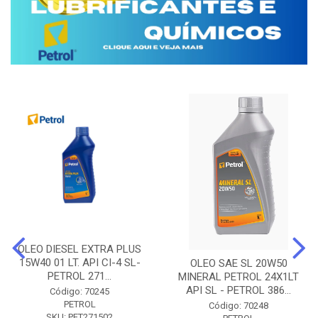
OLEO DIESEL EXTRA PLUS
15W40 01 LT. API CI-4 SL-
OLEO SAE SL 20W50
PETROL 271...
MINERAL PETROL 24X1LT
API SL - PETROL 386...
Código: 70245
PETROL
Código: 70248
SKU: PET271502