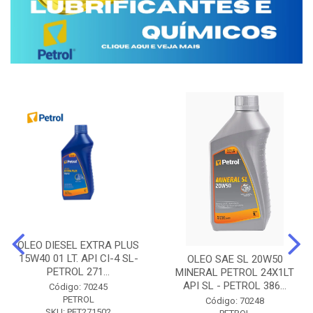
OLEO DIESEL EXTRA PLUS
15W40 01 LT. API CI-4 SL-
OLEO SAE SL 20W50
PETROL 271...
MINERAL PETROL 24X1LT
API SL - PETROL 386...
Código: 70245
PETROL
Código: 70248
SKU: PET271502