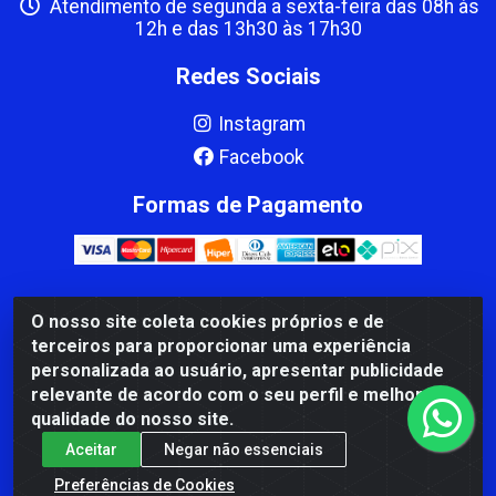
Atendimento de segunda a sexta-feira das 08h às
12h e das 13h30 às 17h30
Redes Sociais
Instagram
Facebook
Formas de Pagamento
O nosso site coleta cookies próprios e de
CBP MACEDO COMERCIO PEÇAS LTDA Matriz - av Mauro
terceiros para proporcionar uma experiência
Miranda Madureira, 1249 - Coramara , Cachoeiro de
personalizada ao usuário, apresentar publicidade
Itapemirim/ES - CEP 29.311-310 - CNPJ 00.502.680/0001-41
relevante de acordo com o seu perfil e melhorar a
qualidade do nosso site.
Aceitar
Negar não essenciais
Preferências de Cookies