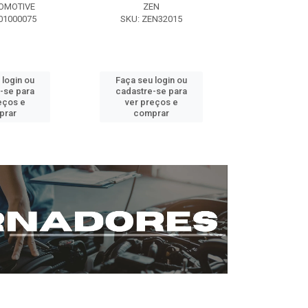
OMOTIVE
ZEN
SEG AUT
01000075
SKU: ZEN32015
SKU: ST0
 login ou
Faça seu login ou
Faça seu 
-se para
cadastre-se para
cadastre
eços e
ver preços e
ver pr
prar
comprar
comp