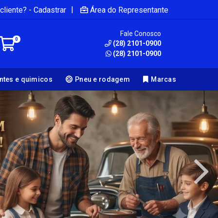
|
cliente? - Cadastrar
Área do Representante
Fale Conosco
0
(28) 2101-0900
(28) 2101-0900
antes e quimicos
Pneu e rodagem
Marcas