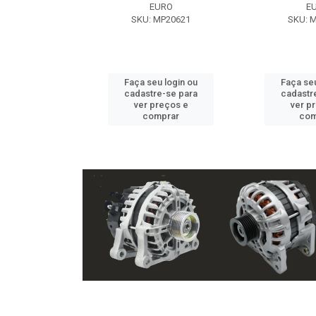
EXE
EURO
E
 NX2105
SKU: MP20621
SKU: 
u login ou
Faça seu login ou
Faça seu
e-se para
cadastre-se para
cadastr
reços e
ver preços e
ver p
mprar
comprar
com