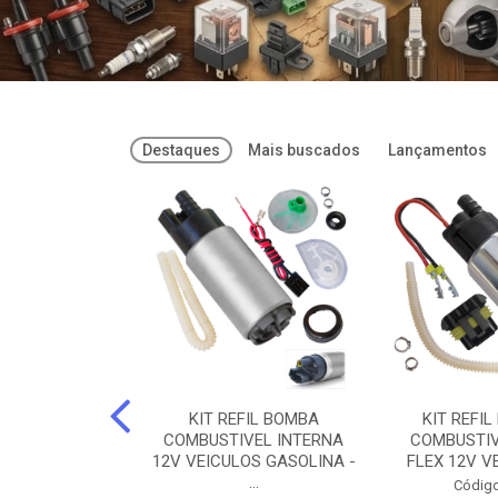
Destaques
Mais buscados
Lançamentos
FREIOS DOT 3
KIT REFIL BOMBA
KIT REFIL
PARAFLU -
COMBUSTIVEL INTERNA
COMBUSTIV
02 PARAFLU
12V VEICULOS GASOLINA -
FLEX 12V VE
...
o: 74435
Código