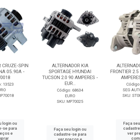
 CRUZE-SPIN
ALTERNADOR KIA
ALTERNAD
A 05..90A -
SPORTAGE HYUNDAI
FRONTIER 2.5
0018
TUCSON 2.0 90 AMPERES -
AMPERES 
EUR...
: 13523
Código
URO
SEG AUT
Código: 68634
MP70018
SKU: ST0
EURO
SKU: MP70025
 login ou
Faça seu
e-se para
cadastre
Faça seu login ou
reços e
ver pr
cadastre-se para
prar
com
ver preços e