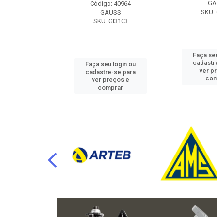
RAFLU
GA
Código: 40964
F10.7302
SKU: 
GAUSS
SKU: GI3103
u login ou
Faça seu
e-se para
cadastr
Faça seu login ou
reços e
ver p
cadastre-se para
mprar
com
ver preços e
comprar