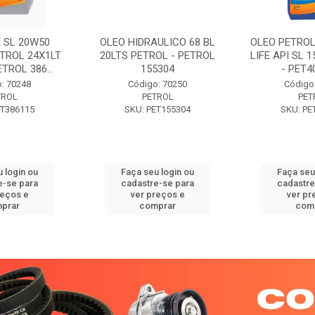
 SL 20W50
OLEO HIDRAULICO 68 BL
OLEO PETROL
TROL 24X1LT
20LTS PETROL - PETROL
LIFE API SL 
ETROL 386...
155304
- PET40
: 70248
Código: 70250
Código
TROL
PETROL
PET
ET386115
SKU: PET155304
SKU: PE
 login ou
Faça seu login ou
Faça seu
e-se para
cadastre-se para
cadastre
reços e
ver preços e
ver pr
prar
comprar
com