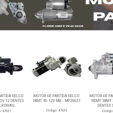
ARTIDA DELCO
MOTOR DE PARTIDA DELCO
MOTOR DE PA
2V 12 DENTES
28MT 9D 12V MB - MP20627
REMY 38MT 
LKSWAG...
DENTES S
Código: 47635
: 47631
Código