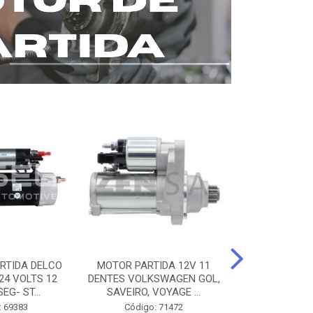
RTIDA DELCO
MOTOR PARTIDA 12V 11
MOTOR PARTI
24 VOLTS 12
DENTES VOLKSWAGEN GOL,
12 DENTES 
EG- ST...
SAVEIRO, VOYAGE ...
BENZ AXOR, 
: 69383
Código: 71472
Código: