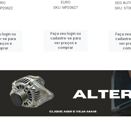
EURO
URO
SEG AUT
SKU: MP20627
MP20622
SKU: ST0
Faça seu login ou
 login ou
Faça seu
cadastre-se para
e-se para
cadastre
ver preços e
reços e
ver pr
comprar
prar
com