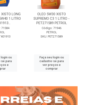
 XISTO LONG
OLEO 5W30 XISTO
OLEO DIESEL
15W40 1 LITRO
SUPREMO C3 1 LITRO -
15W40 01 LT. 
1913...
PET271589 PETROL
PETROL 
: 71584
Código: 71946
Código:
ROL
PETROL
PET
T401913
SKU: PET271589
SKU: PE
 login ou
Faça seu login ou
Faça seu 
-se para
cadastre-se para
cadastre
eços e
ver preços e
ver pr
prar
comprar
comp