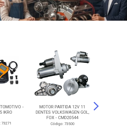
TOMOTIVO -
MOTOR PARTIDA 12V 11
ALTERNADO
5 IKRO
DENTES VOLKSWAGEN GOL,
AMPERES FIAT
FOX - CMD20544
UNO - CMD7
: 73271
Código: 73500
Código: