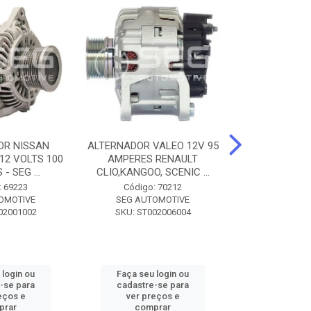
OR NISSAN
ALTERNADOR VALEO 12V 95
ALTERNADOR 
 12 VOLTS 100
AMPERES RENAULT
SEM POLIA A
- SEG ...
CLIO,KANGOO, SCENIC ...
8500 - SF
: 69223
Código: 70212
Código:
OMOTIVE
SEG AUTOMOTIVE
SEG AUT
02001002
SKU: ST002006004
SKU: SF0
 login ou
Faça seu login ou
Faça seu 
-se para
cadastre-se para
cadastre
eços e
ver preços e
ver pr
prar
comprar
comp