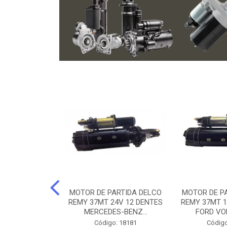
ARTIDA BOSCH
MOTOR DE PARTIDA DELCO
MOTOR DE P
NTES MANCAL
REMY 37MT 24V 12 DENTES
REMY 37MT 1
ERCEDES-...
MERCEDES-BENZ...
FORD VO
o: 74219
Código: 18181
Código