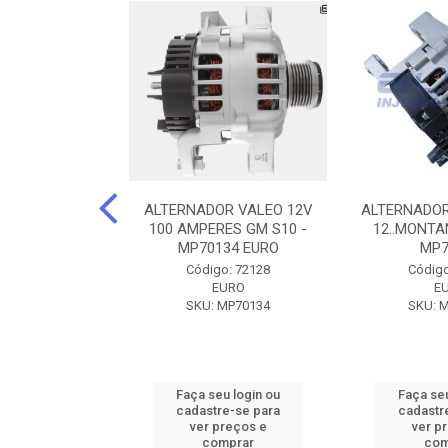
DOR CORSA-
ALTERNADOR VALEO 12V
ALTERNADOR
 12V 100A 12V
100 AMPERES GM S10 -
12..MONTAN
N42010
MP70134 EURO
MP7
o: 72905
Código: 72128
Código
ZEN
EURO
E
ZEN42010
SKU: MP70134
SKU: 
u login ou
Faça seu login ou
Faça seu
e-se para
cadastre-se para
cadastr
reços e
ver preços e
ver p
mprar
comprar
com