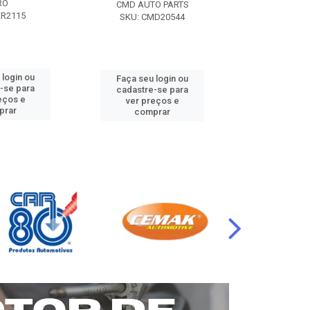
RO
CMD AUTO PARTS
CMD AUT
KR2115
SKU: CMD20544
SKU: CM
 login ou
Faça seu login ou
Faça seu 
-se para
cadastre-se para
cadastre
eços e
ver preços e
ver pr
prar
comprar
comp