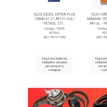
W30 XISTO
OLEO DIESEL EXTRA PLUS
OLEO SAE
3 1 LITRO -
15W40 01 LT. API CI-4 SL-
MINERAL PE
89 PETROL
PETROL 271...
API SL - P
o: 71946
Código: 70245
Código
TROL
PETROL
PE
ET271589
SKU: PET271502
SKU: P
u login ou
Faça seu login ou
Faça seu
e-se para
cadastre-se para
cadastr
reços e
ver preços e
ver p
mprar
comprar
com