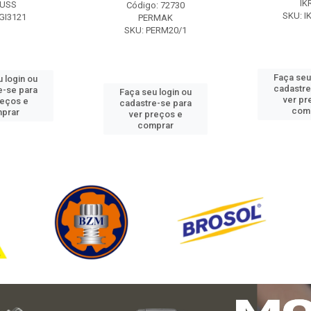
IK
USS
Código: 72730
SKU: I
GI3121
PERMAK
SKU: PERM20/1
Faça seu
 login ou
cadastre
e-se para
Faça seu login ou
ver pr
reços e
cadastre-se para
com
prar
ver preços e
comprar