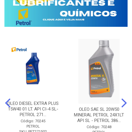
OLEO DIESEL EXTRA PLUS
15W40 01 LT. API CI-4 SL-
OLEO SAE SL 20W50
PETROL 271...
MINERAL PETROL 24X1LT
API SL - PETROL 386...
Código: 70245
PETROL
Código: 70248
SKU: PET271502