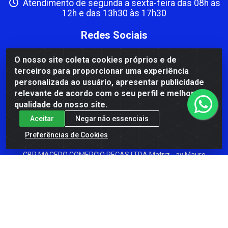
Atendimento de segunda a sexta-feira das 08h às
12h e das 13h30 às 17h30
Redes Sociais
Instagram
O nosso site coleta cookies próprios e de
terceiros para proporcionar uma experiência
Facebook
personalizada ao usuário, apresentar publicidade
Formas de Pagamento
relevante de acordo com o seu perfil e melhorar a
qualidade do nosso site.
Aceitar
Negar não essenciais
Preferências de Cookies
CBP MACEDO COMERCIO PEÇAS LTDA Matriz - av Mauro
Miranda Madureira, 1249 - Coramara , Cachoeiro de
Itapemirim/ES - CEP 29.311-310 - CNPJ 00.502.680/0001-41