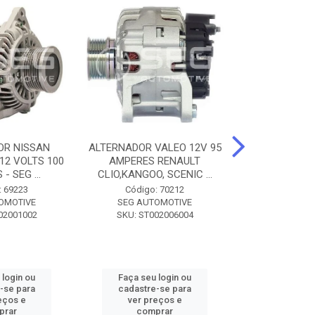
OR NISSAN
ALTERNADOR VALEO 12V 95
ALTERNADOR 
 12 VOLTS 100
AMPERES RENAULT
SEM POLIA A
- SEG ...
CLIO,KANGOO, SCENIC ...
8500 - SF
: 69223
Código: 70212
Código:
OMOTIVE
SEG AUTOMOTIVE
SEG AUT
02001002
SKU: ST002006004
SKU: SF0
 login ou
Faça seu login ou
Faça seu 
-se para
cadastre-se para
cadastre
eços e
ver preços e
ver pr
prar
comprar
comp