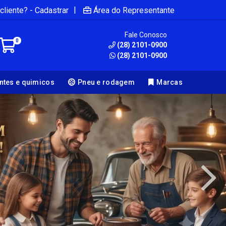
|
cliente? - Cadastrar
Área do Representante
Fale Conosco
0
(28) 2101-0900
(28) 2101-0900
antes e quimicos
Pneu e rodagem
Marcas