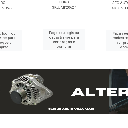
EURO
URO
SEG AUT
SKU: MP20627
MP20622
SKU: ST0
Faça seu login ou
 login ou
Faça seu
cadastre-se para
e-se para
cadastre
ver preços e
reços e
ver pr
comprar
prar
com