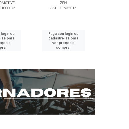
OMOTIVE
ZEN
SEG AUT
01000075
SKU: ZEN32015
SKU: ST0
 login ou
Faça seu login ou
Faça seu 
-se para
cadastre-se para
cadastre
eços e
ver preços e
ver pr
prar
comprar
comp