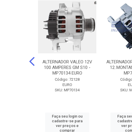
DOR CORSA-
ALTERNADOR VALEO 12V
ALTERNADOR
 12V 100A 12V
100 AMPERES GM S10 -
12..MONTAN
N42010
MP70134 EURO
MP7
o: 72905
Código: 72128
Código
ZEN
EURO
E
ZEN42010
SKU: MP70134
SKU: 
u login ou
Faça seu login ou
Faça seu
e-se para
cadastre-se para
cadastr
reços e
ver preços e
ver p
mprar
comprar
com