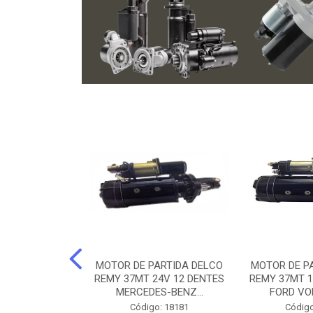
ARTIDA BOSCH
MOTOR DE PARTIDA DELCO
MOTOR DE P
NTES MANCAL
REMY 37MT 24V 12 DENTES
REMY 37MT 1
ERCEDES-...
MERCEDES-BENZ...
FORD VO
o: 74219
Código: 18181
Código