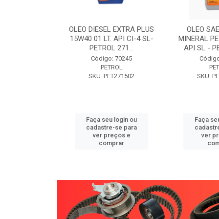
W30 XISTO
OLEO DIESEL EXTRA PLUS
OLEO SAE
3 1 LITRO -
15W40 01 LT. API CI-4 SL-
MINERAL PE
89 PETROL
PETROL 271...
API SL - P
o: 71946
Código: 70245
Código
TROL
PETROL
PE
ET271589
SKU: PET271502
SKU: P
u login ou
Faça seu login ou
Faça seu
e-se para
cadastre-se para
cadastr
reços e
ver preços e
ver p
mprar
comprar
com