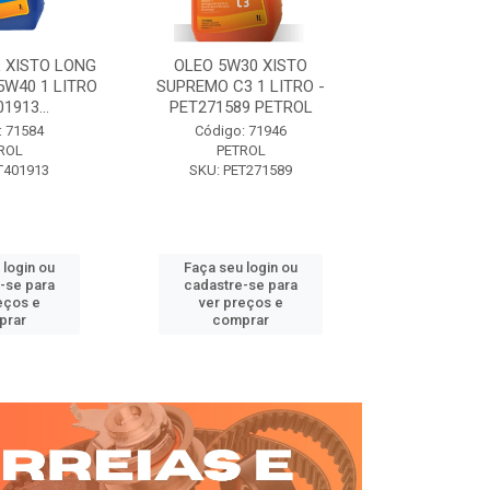
 XISTO LONG
OLEO 5W30 XISTO
OLEO DIESEL
15W40 1 LITRO
SUPREMO C3 1 LITRO -
15W40 01 LT. 
1913...
PET271589 PETROL
PETROL 
: 71584
Código: 71946
Código:
ROL
PETROL
PET
T401913
SKU: PET271589
SKU: PE
 login ou
Faça seu login ou
Faça seu 
-se para
cadastre-se para
cadastre
eços e
ver preços e
ver pr
prar
comprar
comp