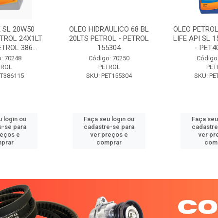
 SL 20W50
OLEO HIDRAULICO 68 BL
OLEO PETROL
TROL 24X1LT
20LTS PETROL - PETROL
LIFE API SL 
ETROL 386...
155304
- PET40
: 70248
Código: 70250
Código
TROL
PETROL
PET
ET386115
SKU: PET155304
SKU: PE
 login ou
Faça seu login ou
Faça seu
e-se para
cadastre-se para
cadastre
reços e
ver preços e
ver pr
prar
comprar
com