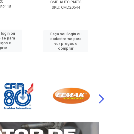
RO
CMD AUTO PARTS
CMD AUT
KR2115
SKU: CMD20544
SKU: CM
 login ou
Faça seu login ou
Faça seu 
-se para
cadastre-se para
cadastre
eços e
ver preços e
ver pr
prar
comprar
comp