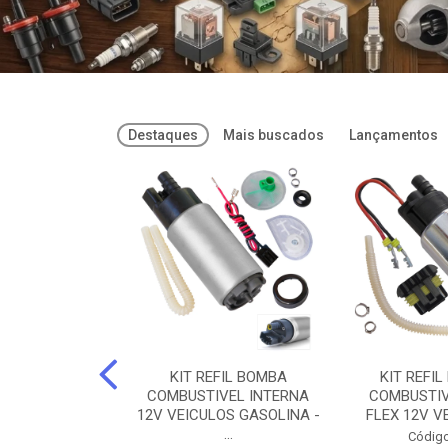
Destaques
Mais buscados
Lançamentos
FREIOS DOT 3
KIT REFIL BOMBA
KIT REFIL
PARAFLU -
COMBUSTIVEL INTERNA
COMBUSTIV
02 PARAFLU
12V VEICULOS GASOLINA -
FLEX 12V VE
...
o: 74435
Código