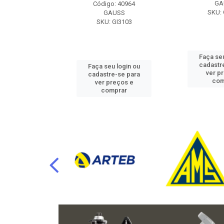
RAFLU
GA
Código: 40964
F10.7302
SKU: 
GAUSS
SKU: GI3103
u login ou
Faça seu
e-se para
cadastr
Faça seu login ou
reços e
ver p
cadastre-se para
mprar
com
ver preços e
comprar