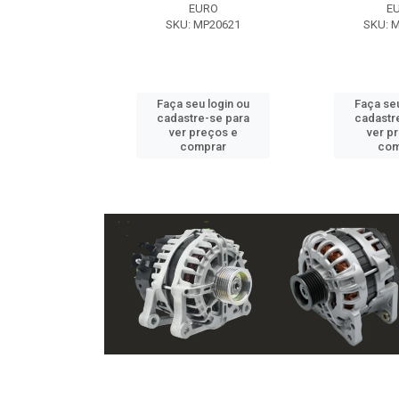
EXE
EURO
E
 NX2105
SKU: MP20621
SKU: 
u login ou
Faça seu login ou
Faça seu
e-se para
cadastre-se para
cadastr
reços e
ver preços e
ver p
mprar
comprar
com