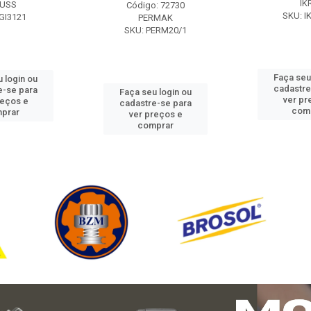
IK
USS
Código: 72730
SKU: I
GI3121
PERMAK
SKU: PERM20/1
Faça seu
 login ou
cadastre
e-se para
Faça seu login ou
ver pr
reços e
cadastre-se para
com
prar
ver preços e
comprar