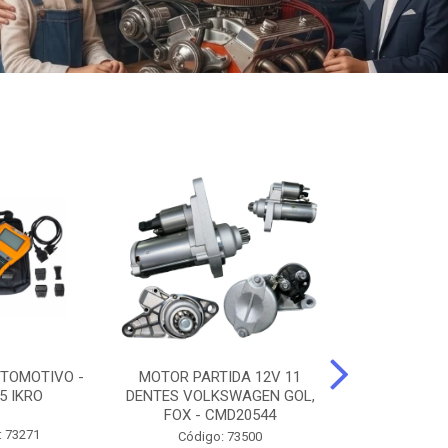
TOMOTIVO -
MOTOR PARTIDA 12V 11
ALTERNADO
5 IKRO
DENTES VOLKSWAGEN GOL,
AMPERES FIAT
FOX - CMD20544
UNO - CMD7
: 73271
Código: 73500
Código: