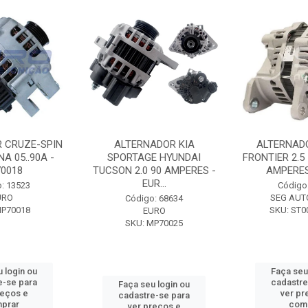
 CRUZE-SPIN
ALTERNADOR KIA
ALTERNAD
A 05..90A -
SPORTAGE HYUNDAI
FRONTIER 2.5
0018
TUCSON 2.0 90 AMPERES -
AMPERES 
EUR...
: 13523
Código
URO
SEG AUT
Código: 68634
MP70018
SKU: ST0
EURO
SKU: MP70025
 login ou
Faça seu
e-se para
cadastre
Faça seu login ou
reços e
ver pr
cadastre-se para
prar
com
ver preços e