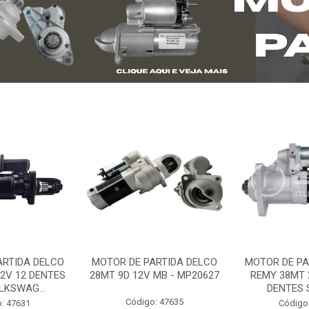
ARTIDA DELCO
MOTOR DE PARTIDA DELCO
MOTOR DE PA
2V 12 DENTES
28MT 9D 12V MB - MP20627
REMY 38MT 
LKSWAG...
DENTES S
Código: 47635
: 47631
Código