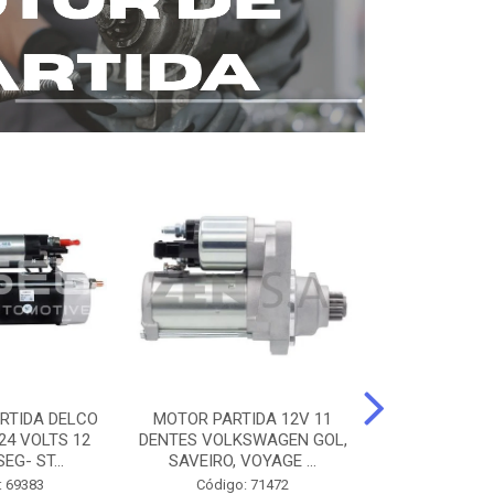
RTIDA DELCO
MOTOR PARTIDA 12V 11
MOTOR PARTI
24 VOLTS 12
DENTES VOLKSWAGEN GOL,
12 DENTES 
EG- ST...
SAVEIRO, VOYAGE ...
BENZ AXOR, 
: 69383
Código: 71472
Código: