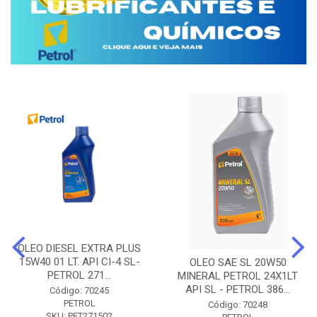
OLEO DIESEL EXTRA PLUS
15W40 01 LT. API CI-4 SL-
OLEO SAE SL 20W50
PETROL 271...
MINERAL PETROL 24X1LT
API SL - PETROL 386...
Código: 70245
PETROL
Código: 70248
SKU: PET271502