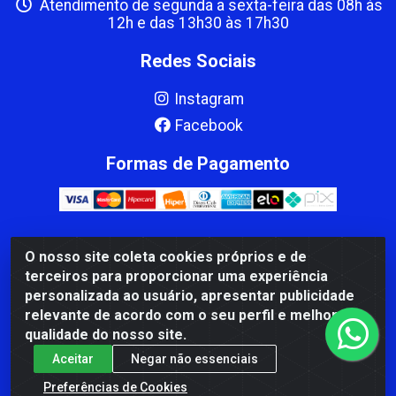
Atendimento de segunda a sexta-feira das 08h às
12h e das 13h30 às 17h30
Redes Sociais
Instagram
Facebook
Formas de Pagamento
O nosso site coleta cookies próprios e de
CBP MACEDO COMERCIO PEÇAS LTDA Matriz - av Mauro
terceiros para proporcionar uma experiência
Miranda Madureira, 1249 - Coramara , Cachoeiro de
personalizada ao usuário, apresentar publicidade
Itapemirim/ES - CEP 29.311-310 - CNPJ 00.502.680/0001-41
relevante de acordo com o seu perfil e melhorar a
qualidade do nosso site.
Aceitar
Negar não essenciais
Preferências de Cookies