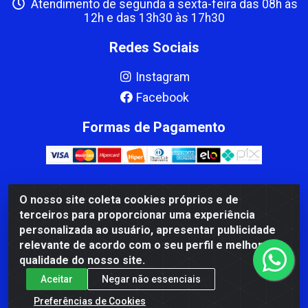
Atendimento de segunda a sexta-feira das 08h às
12h e das 13h30 às 17h30
Redes Sociais
Instagram
Facebook
Formas de Pagamento
O nosso site coleta cookies próprios e de
CBP MACEDO COMERCIO PEÇAS LTDA Matriz - av Mauro
terceiros para proporcionar uma experiência
Miranda Madureira, 1249 - Coramara , Cachoeiro de
personalizada ao usuário, apresentar publicidade
Itapemirim/ES - CEP 29.311-310 - CNPJ 00.502.680/0001-41
relevante de acordo com o seu perfil e melhorar a
qualidade do nosso site.
Aceitar
Negar não essenciais
Preferências de Cookies