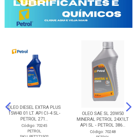
OLEO DIESEL EXTRA PLUS
15W40 01 LT. API CI-4 SL-
OLEO SAE SL 20W50
PETROL 271...
MINERAL PETROL 24X1LT
API SL - PETROL 386...
Código: 70245
PETROL
Código: 70248
SKU: PET271502