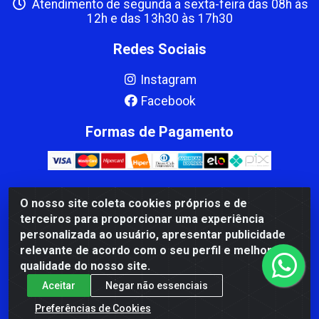
Atendimento de segunda a sexta-feira das 08h às
12h e das 13h30 às 17h30
Redes Sociais
Instagram
Facebook
Formas de Pagamento
O nosso site coleta cookies próprios e de
CBP MACEDO COMERCIO PEÇAS LTDA Matriz - av Mauro
terceiros para proporcionar uma experiência
Miranda Madureira, 1249 - Coramara , Cachoeiro de
personalizada ao usuário, apresentar publicidade
Itapemirim/ES - CEP 29.311-310 - CNPJ 00.502.680/0001-41
relevante de acordo com o seu perfil e melhorar a
qualidade do nosso site.
Aceitar
Negar não essenciais
Preferências de Cookies