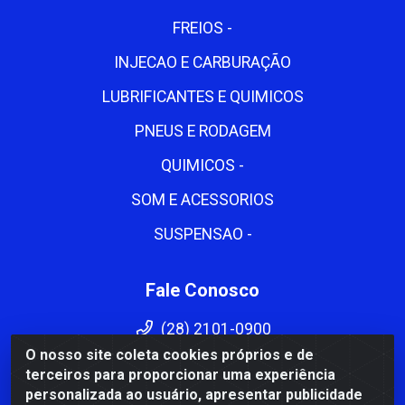
FREIOS -
INJECAO E CARBURAÇÃO
LUBRIFICANTES E QUIMICOS
PNEUS E RODAGEM
QUIMICOS -
SOM E ACESSORIOS
SUSPENSAO -
Fale Conosco
(28) 2101-0900
O nosso site coleta cookies próprios e de
(28) 2101-0900
terceiros para proporcionar uma experiência
cema@cemadistribuidora.com.br
personalizada ao usuário, apresentar publicidade