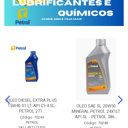
OLEO DIESEL EXTRA PLUS
15W40 01 LT. API CI-4 SL-
OLEO SAE SL 20W50
PETROL 271...
MINERAL PETROL 24X1LT
API SL - PETROL 386...
Código: 70245
PETROL
Código: 70248
SKU: PET271502