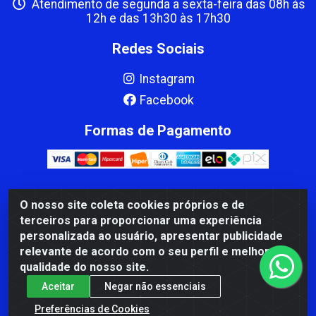
Atendimento de segunda a sexta-feira das 08h às
12h e das 13h30 às 17h30
Redes Sociais
Instagram
Facebook
Formas de Pagamento
O nosso site coleta cookies próprios e de
CBP MACEDO COMERCIO PEÇAS LTDA Matriz - av Mauro
terceiros para proporcionar uma experiência
Miranda Madureira, 1249 - Coramara , Cachoeiro de
personalizada ao usuário, apresentar publicidade
Itapemirim/ES - CEP 29.311-310 - CNPJ 00.502.680/0001-41
relevante de acordo com o seu perfil e melhorar a
qualidade do nosso site.
Aceitar
Negar não essenciais
Preferências de Cookies