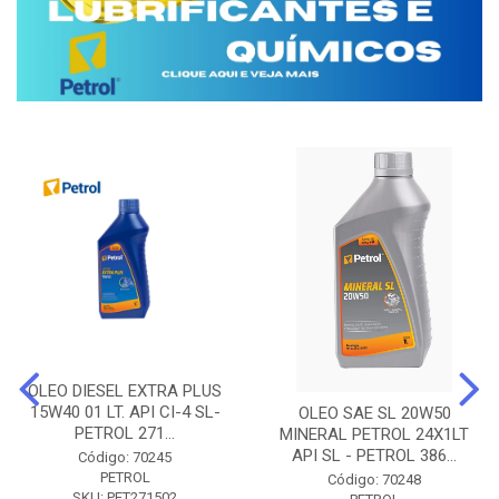
OLEO DIESEL EXTRA PLUS
15W40 01 LT. API CI-4 SL-
OLEO SAE SL 20W50
PETROL 271...
MINERAL PETROL 24X1LT
API SL - PETROL 386...
Código: 70245
PETROL
Código: 70248
SKU: PET271502