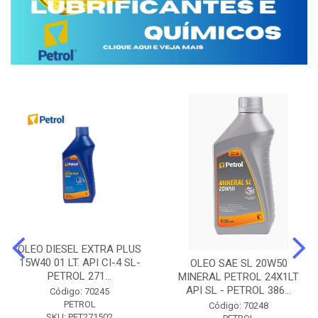
OLEO DIESEL EXTRA PLUS
15W40 01 LT. API CI-4 SL-
OLEO SAE SL 20W50
PETROL 271...
MINERAL PETROL 24X1LT
API SL - PETROL 386...
Código: 70245
PETROL
Código: 70248
SKU: PET271502