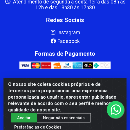
Atendimento de segunda a sexta-feira das 08h às
12h e das 13h30 às 17h30
Redes Sociais
Instagram
Facebook
Formas de Pagamento
O nosso site coleta cookies próprios e de
CBP MACEDO COMERCIO PEÇAS LTDA Matriz - av Mauro
terceiros para proporcionar uma experiência
Miranda Madureira, 1249 - Coramara , Cachoeiro de
personalizada ao usuário, apresentar publicidade
Itapemirim/ES - CEP 29.311-310 - CNPJ 00.502.680/0001-41
relevante de acordo com o seu perfil e melhorar a
qualidade do nosso site.
Aceitar
Negar não essenciais
Preferências de Cookies