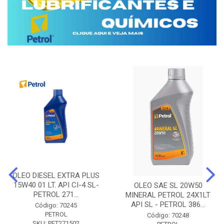
OLEO DIESEL EXTRA PLUS
15W40 01 LT. API CI-4 SL-
OLEO SAE SL 20W50
PETROL 271...
MINERAL PETROL 24X1LT
API SL - PETROL 386...
Código: 70245
PETROL
Código: 70248
SKU: PET271502