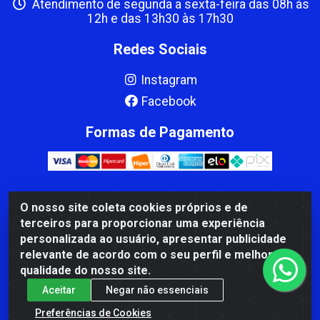
Atendimento de segunda a sexta-feira das 08h às
12h e das 13h30 às 17h30
Redes Sociais
Instagram
Facebook
Formas de Pagamento
O nosso site coleta cookies próprios e de
CBP MACEDO COMERCIO PEÇAS LTDA Matriz - av Mauro
terceiros para proporcionar uma experiência
Miranda Madureira, 1249 - Coramara , Cachoeiro de
personalizada ao usuário, apresentar publicidade
Itapemirim/ES - CEP 29.311-310 - CNPJ 00.502.680/0001-41
relevante de acordo com o seu perfil e melhorar a
qualidade do nosso site.
Aceitar
Negar não essenciais
Preferências de Cookies