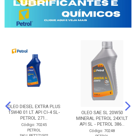
OLEO DIESEL EXTRA PLUS
15W40 01 LT. API CI-4 SL-
OLEO SAE SL 20W50
PETROL 271...
MINERAL PETROL 24X1LT
API SL - PETROL 386...
Código: 70245
PETROL
Código: 70248
SKU: PET271502