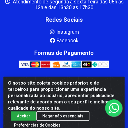
Atendimento de segunda a sexta-feira das 08h às
12h e das 13h30 às 17h30
Redes Sociais
Instagram
Facebook
Formas de Pagamento
O nosso site coleta cookies próprios e de
CBP MACEDO COMERCIO PEÇAS LTDA Matriz - av Mauro
terceiros para proporcionar uma experiência
Miranda Madureira, 1249 - Coramara , Cachoeiro de
personalizada ao usuário, apresentar publicidade
Itapemirim/ES - CEP 29.311-310 - CNPJ 00.502.680/0001-41
relevante de acordo com o seu perfil e melhorar a
qualidade do nosso site.
Aceitar
Negar não essenciais
Preferências de Cookies