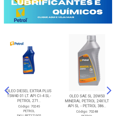
OLEO DIESEL EXTRA PLUS
15W40 01 LT. API CI-4 SL-
OLEO SAE SL 20W50
PETROL 271...
MINERAL PETROL 24X1LT
API SL - PETROL 386...
Código: 70245
PETROL
Código: 70248
SKU: PET271502