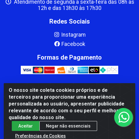
Atendimento de segunda a sexta-feira das 08h às
12h e das 13h30 às 17h30
Redes Sociais
Instagram
Facebook
Formas de Pagamento
O nosso site coleta cookies próprios e de
CBP MACEDO COMERCIO PEÇAS LTDA Matriz - av Mauro
terceiros para proporcionar uma experiência
Miranda Madureira, 1249 - Coramara , Cachoeiro de
personalizada ao usuário, apresentar publicidade
Itapemirim/ES - CEP 29.311-310 - CNPJ 00.502.680/0001-41
relevante de acordo com o seu perfil e melhorar a
qualidade do nosso site.
Aceitar
Negar não essenciais
Preferências de Cookies