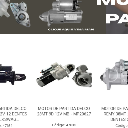
ARTIDA DELCO
MOTOR DE PARTIDA DELCO
MOTOR DE PA
2V 12 DENTES
28MT 9D 12V MB - MP20627
REMY 38MT 
LKSWAG...
DENTES S
Código: 47635
: 47631
Código