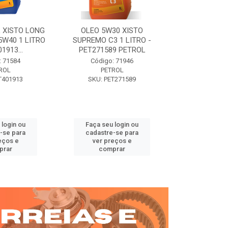
 XISTO LONG
OLEO 5W30 XISTO
OLEO DIESEL
15W40 1 LITRO
SUPREMO C3 1 LITRO -
15W40 01 LT. 
1913...
PET271589 PETROL
PETROL 
: 71584
Código: 71946
Código:
ROL
PETROL
PET
T401913
SKU: PET271589
SKU: PE
 login ou
Faça seu login ou
Faça seu 
-se para
cadastre-se para
cadastre
eços e
ver preços e
ver pr
prar
comprar
comp