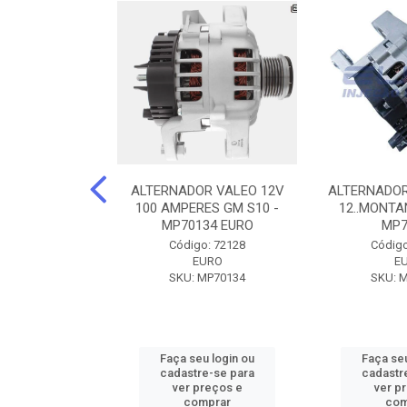
DOR CORSA-
ALTERNADOR VALEO 12V
ALTERNADOR
 12V 100A 12V
100 AMPERES GM S10 -
12..MONTAN
N42010
MP70134 EURO
MP7
o: 72905
Código: 72128
Código
ZEN
EURO
E
ZEN42010
SKU: MP70134
SKU: 
u login ou
Faça seu login ou
Faça seu
e-se para
cadastre-se para
cadastr
reços e
ver preços e
ver p
mprar
comprar
com