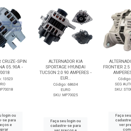
 CRUZE-SPIN
ALTERNADOR KIA
ALTERNAD
A 05..90A -
SPORTAGE HYUNDAI
FRONTIER 2.5
0018
TUCSON 2.0 90 AMPERES -
AMPERES 
EUR...
: 13523
Código
URO
SEG AUT
Código: 68634
MP70018
SKU: ST0
EURO
SKU: MP70025
 login ou
Faça seu
e-se para
cadastre
Faça seu login ou
reços e
ver pr
cadastre-se para
prar
com
ver preços e