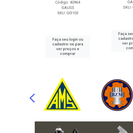
RAFLU
GA
Código: 40964
F10.7302
SKU: 
GAUSS
SKU: GI3103
u login ou
Faça seu
e-se para
cadastr
Faça seu login ou
reços e
ver p
cadastre-se para
mprar
com
ver preços e
comprar