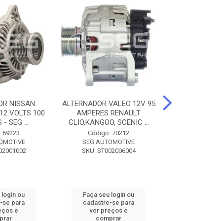
OR NISSAN
ALTERNADOR VALEO 12V 95
ALTERNADOR 
 12 VOLTS 100
AMPERES RENAULT
SEM POLIA A
- SEG ...
CLIO,KANGOO, SCENIC ...
8500 - SF
: 69223
Código: 70212
Código:
OMOTIVE
SEG AUTOMOTIVE
SEG AUT
02001002
SKU: ST002006004
SKU: SF0
 login ou
Faça seu login ou
Faça seu 
-se para
cadastre-se para
cadastre
eços e
ver preços e
ver pr
prar
comprar
comp