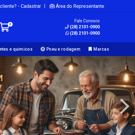
|
cliente? - Cadastrar
Área do Representante
Fale Conosco
0
(28) 2101-0900
(28) 2101-0900
antes e quimicos
Pneu e rodagem
Marcas