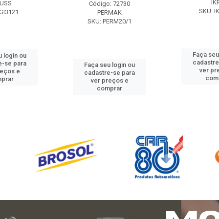
IK
USS
Código: 72730
SKU: I
GI3121
PERMAK
SKU: PERM20/1
Faça seu
 login ou
cadastre
e-se para
Faça seu login ou
ver pr
reços e
cadastre-se para
com
prar
ver preços e
comprar