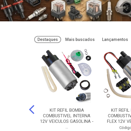
Destaques
Mais buscados
Lançamentos
FREIOS DOT 3
KIT REFIL BOMBA
KIT REFIL
PARAFLU -
COMBUSTIVEL INTERNA
COMBUSTIV
02 PARAFLU
12V VEICULOS GASOLINA -
FLEX 12V VE
...
o: 74435
Código