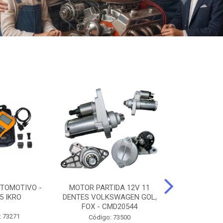
TOMOTIVO -
MOTOR PARTIDA 12V 11
ALTERNADO
5 IKRO
DENTES VOLKSWAGEN GOL,
AMPERES FIAT
FOX - CMD20544
UNO - CMD7
: 73271
Código: 73500
Código: