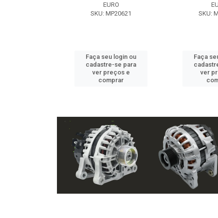
EXE
EURO
E
 NX2105
SKU: MP20621
SKU: 
u login ou
Faça seu login ou
Faça seu
e-se para
cadastre-se para
cadastr
reços e
ver preços e
ver p
mprar
comprar
com