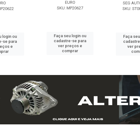
EURO
URO
SEG AUT
SKU: MP20627
MP20622
SKU: ST0
Faça seu login ou
 login ou
Faça seu
cadastre-se para
e-se para
cadastre
ver preços e
reços e
ver pr
comprar
prar
com