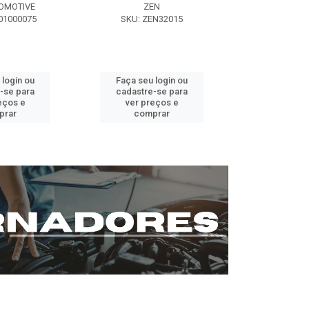
OMOTIVE
ZEN
SEG AUT
01000075
SKU: ZEN32015
SKU: ST0
 login ou
Faça seu login ou
Faça seu 
-se para
cadastre-se para
cadastre
eços e
ver preços e
ver pr
prar
comprar
comp