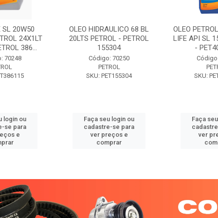
 SL 20W50
OLEO HIDRAULICO 68 BL
OLEO PETROL
TROL 24X1LT
20LTS PETROL - PETROL
LIFE API SL 
ETROL 386...
155304
- PET40
: 70248
Código: 70250
Código
TROL
PETROL
PET
ET386115
SKU: PET155304
SKU: PE
 login ou
Faça seu login ou
Faça seu
e-se para
cadastre-se para
cadastre
reços e
ver preços e
ver pr
prar
comprar
com