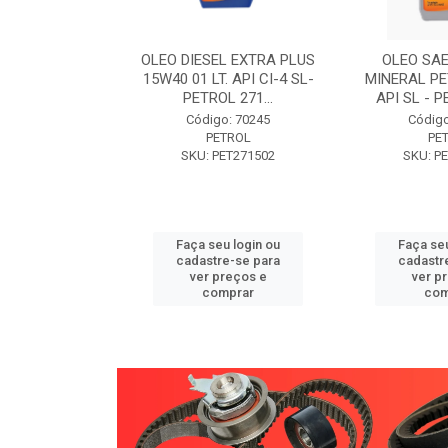
W30 XISTO
OLEO DIESEL EXTRA PLUS
OLEO SAE
3 1 LITRO -
15W40 01 LT. API CI-4 SL-
MINERAL PE
89 PETROL
PETROL 271...
API SL - P
o: 71946
Código: 70245
Código
TROL
PETROL
PE
ET271589
SKU: PET271502
SKU: P
u login ou
Faça seu login ou
Faça seu
e-se para
cadastre-se para
cadastr
reços e
ver preços e
ver p
mprar
comprar
com