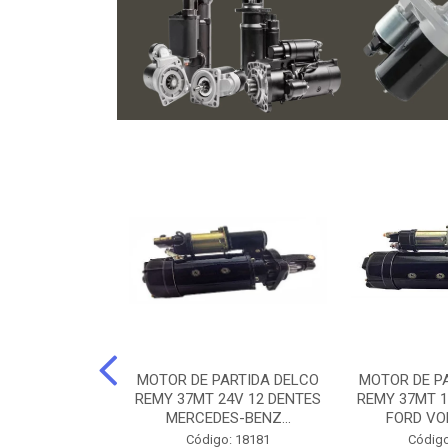
ARTIDA BOSCH
MOTOR DE PARTIDA DELCO
MOTOR DE P
NTES MANCAL
REMY 37MT 24V 12 DENTES
REMY 37MT 1
ERCEDES-...
MERCEDES-BENZ...
FORD VO
o: 74219
Código: 18181
Código