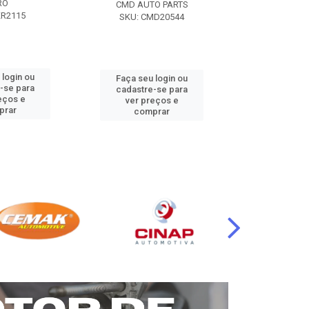
RO
CMD AUTO PARTS
CMD AUT
KR2115
SKU: CMD20544
SKU: CM
 login ou
Faça seu login ou
Faça seu 
-se para
cadastre-se para
cadastre
eços e
ver preços e
ver pr
prar
comprar
comp