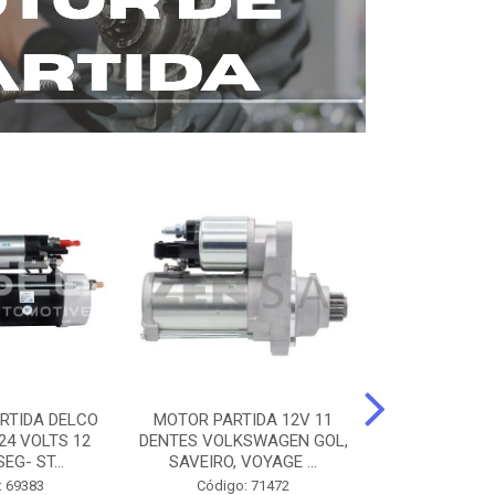
RTIDA DELCO
MOTOR PARTIDA 12V 11
MOTOR PARTI
24 VOLTS 12
DENTES VOLKSWAGEN GOL,
12 DENTES 
EG- ST...
SAVEIRO, VOYAGE ...
BENZ AXOR, 
: 69383
Código: 71472
Código: