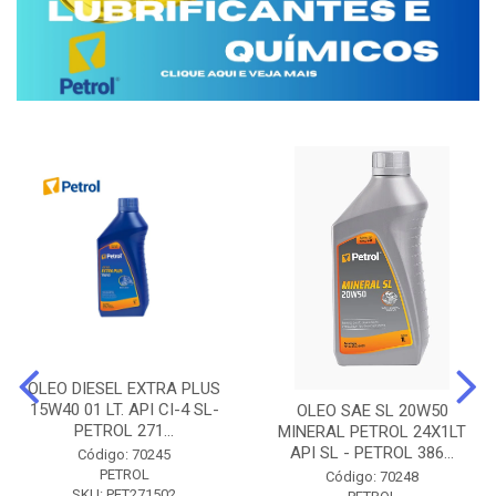
OLEO DIESEL EXTRA PLUS
15W40 01 LT. API CI-4 SL-
OLEO SAE SL 20W50
PETROL 271...
MINERAL PETROL 24X1LT
API SL - PETROL 386...
Código: 70245
PETROL
Código: 70248
SKU: PET271502