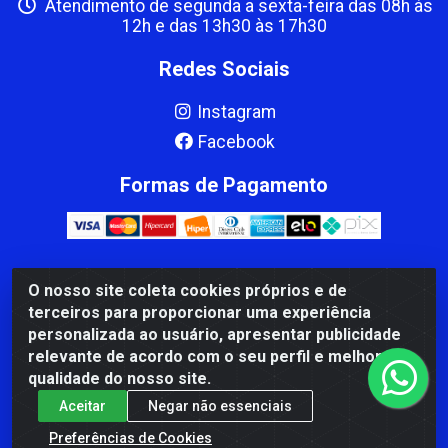
Atendimento de segunda a sexta-feira das 08h às
12h e das 13h30 às 17h30
Redes Sociais
Instagram
Facebook
Formas de Pagamento
O nosso site coleta cookies próprios e de
CBP MACEDO COMERCIO PEÇAS LTDA Matriz - av Mauro
terceiros para proporcionar uma experiência
Miranda Madureira, 1249 - Coramara , Cachoeiro de
personalizada ao usuário, apresentar publicidade
Itapemirim/ES - CEP 29.311-310 - CNPJ 00.502.680/0001-41
relevante de acordo com o seu perfil e melhorar a
qualidade do nosso site.
Aceitar
Negar não essenciais
Preferências de Cookies