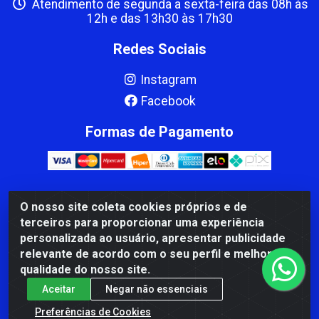
Atendimento de segunda a sexta-feira das 08h às
12h e das 13h30 às 17h30
Redes Sociais
Instagram
Facebook
Formas de Pagamento
O nosso site coleta cookies próprios e de
CBP MACEDO COMERCIO PEÇAS LTDA Matriz - av Mauro
terceiros para proporcionar uma experiência
Miranda Madureira, 1249 - Coramara , Cachoeiro de
personalizada ao usuário, apresentar publicidade
Itapemirim/ES - CEP 29.311-310 - CNPJ 00.502.680/0001-41
relevante de acordo com o seu perfil e melhorar a
qualidade do nosso site.
Aceitar
Negar não essenciais
Preferências de Cookies