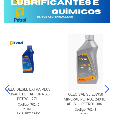
OLEO DIESEL EXTRA PLUS
15W40 01 LT. API CI-4 SL-
OLEO SAE SL 20W50
PETROL 271...
MINERAL PETROL 24X1LT
API SL - PETROL 386...
Código: 70245
PETROL
Código: 70248
SKU: PET271502