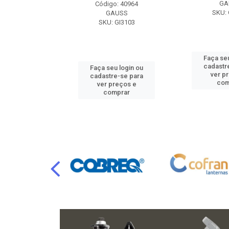
RAFLU
GA
Código: 40964
F10.7302
SKU: 
GAUSS
SKU: GI3103
u login ou
Faça seu
e-se para
cadastr
Faça seu login ou
reços e
ver p
cadastre-se para
mprar
com
ver preços e
comprar