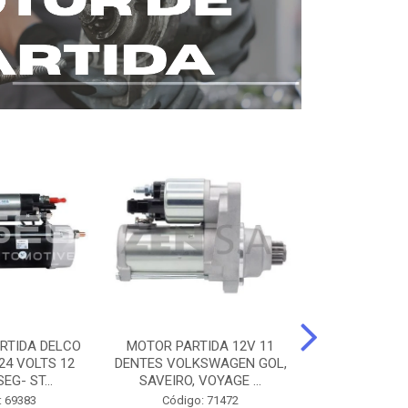
RTIDA DELCO
MOTOR PARTIDA 12V 11
MOTOR PARTI
24 VOLTS 12
DENTES VOLKSWAGEN GOL,
12 DENTES 
EG- ST...
SAVEIRO, VOYAGE ...
BENZ AXOR, 
: 69383
Código: 71472
Código: