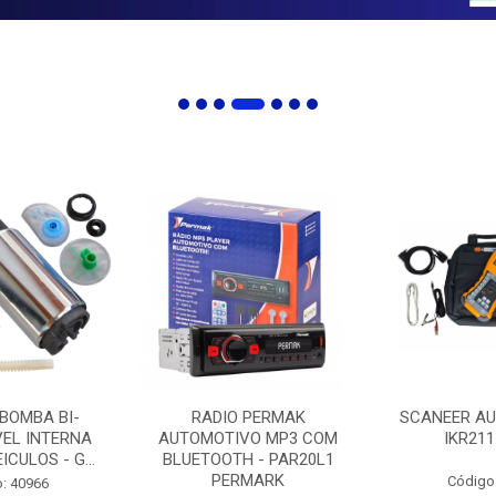
 BOMBA BI-
RADIO PERMAK
SCANEER AU
EL INTERNA
AUTOMOTIVO MP3 COM
IKR211
ICULOS - G...
BLUETOOTH - PAR20L1
PERMARK
Código
: 40966