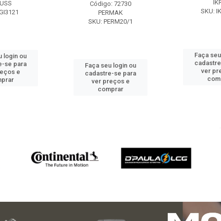
IK
USS
Código: 72730
SKU: I
GI3121
PERMAK
SKU: PERM20/1
Faça seu
 login ou
cadastre
e-se para
Faça seu login ou
ver pr
reços e
cadastre-se para
com
prar
ver preços e
comprar