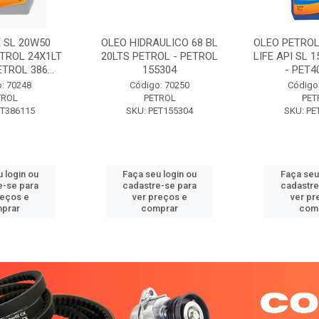
 SL 20W50
OLEO HIDRAULICO 68 BL
OLEO PETROL
TROL 24X1LT
20LTS PETROL - PETROL
LIFE API SL 
ETROL 386...
155304
- PET40
: 70248
Código: 70250
Código
TROL
PETROL
PET
ET386115
SKU: PET155304
SKU: PE
 login ou
Faça seu login ou
Faça seu
e-se para
cadastre-se para
cadastre
reços e
ver preços e
ver pr
prar
comprar
com