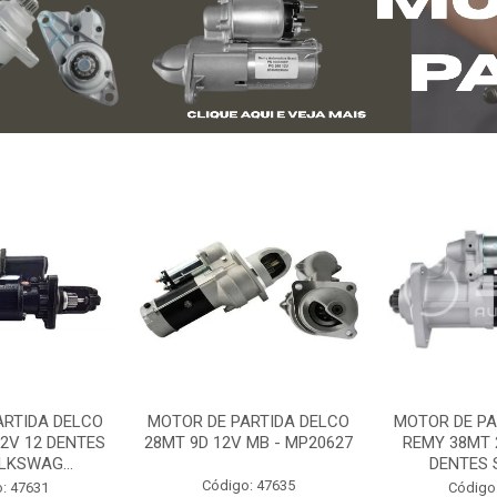
ARTIDA DELCO
MOTOR DE PARTIDA DELCO
MOTOR DE PA
2V 12 DENTES
28MT 9D 12V MB - MP20627
REMY 38MT 
LKSWAG...
DENTES S
Código: 47635
: 47631
Código