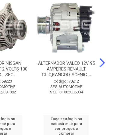
OR NISSAN
ALTERNADOR VALEO 12V 95
ALTERNADOR 
 12 VOLTS 100
AMPERES RENAULT
SEM POLIA A
- SEG ...
CLIO,KANGOO, SCENIC ...
8500 - SF
: 69223
Código: 70212
Código:
OMOTIVE
SEG AUTOMOTIVE
SEG AUT
02001002
SKU: ST002006004
SKU: SF0
 login ou
Faça seu login ou
Faça seu 
-se para
cadastre-se para
cadastre
eços e
ver preços e
ver pr
prar
comprar
comp