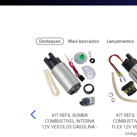
Destaques
Mais buscados
Lançamentos
FREIOS DOT 3
KIT REFIL BOMBA
KIT REFIL
PARAFLU -
COMBUSTIVEL INTERNA
COMBUSTIV
02 PARAFLU
12V VEICULOS GASOLINA -
FLEX 12V VE
...
o: 74435
Código