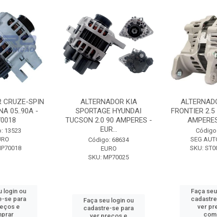
 CRUZE-SPIN
ALTERNADOR KIA
ALTERNAD
A 05..90A -
SPORTAGE HYUNDAI
FRONTIER 2.5
0018
TUCSON 2.0 90 AMPERES -
AMPERES 
EUR...
: 13523
Código
URO
SEG AUT
Código: 68634
MP70018
SKU: ST0
EURO
SKU: MP70025
 login ou
Faça seu
e-se para
cadastre
Faça seu login ou
reços e
ver pr
cadastre-se para
prar
com
ver preços e