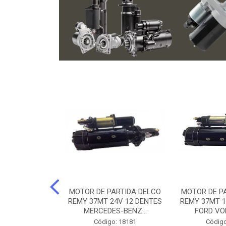
ARTIDA BOSCH
MOTOR DE PARTIDA DELCO
MOTOR DE P
NTES MANCAL
REMY 37MT 24V 12 DENTES
REMY 37MT 1
ERCEDES-...
MERCEDES-BENZ...
FORD VO
o: 74219
Código: 18181
Código