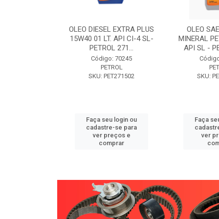
W30 XISTO
OLEO DIESEL EXTRA PLUS
OLEO SAE
3 1 LITRO -
15W40 01 LT. API CI-4 SL-
MINERAL PE
89 PETROL
PETROL 271...
API SL - P
o: 71946
Código: 70245
Código
TROL
PETROL
PE
ET271589
SKU: PET271502
SKU: P
u login ou
Faça seu login ou
Faça seu
e-se para
cadastre-se para
cadastr
reços e
ver preços e
ver p
mprar
comprar
com