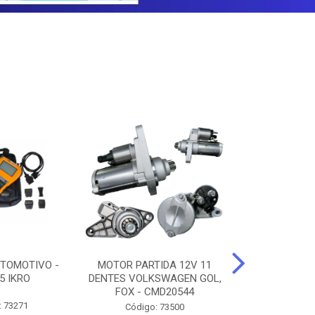
TOMOTIVO -
MOTOR PARTIDA 12V 11
ALTERNADO
5 IKRO
DENTES VOLKSWAGEN GOL,
AMPERES FIAT
FOX - CMD20544
UNO - CMD7
: 73271
Código: 73500
Código: