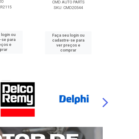
RO
CMD AUTO PARTS
CMD AUT
KR2115
SKU: CMD20544
SKU: CM
 login ou
Faça seu login ou
Faça seu 
-se para
cadastre-se para
cadastre
eços e
ver preços e
ver pr
prar
comprar
comp