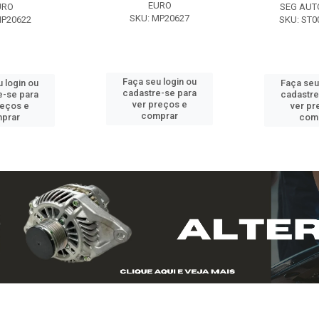
EURO
URO
SEG AUT
SKU: MP20627
MP20622
SKU: ST0
Faça seu login ou
 login ou
Faça seu
cadastre-se para
e-se para
cadastre
ver preços e
reços e
ver pr
comprar
prar
com