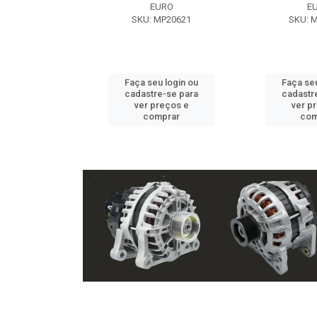
EXE
EURO
E
 NX2105
SKU: MP20621
SKU: 
u login ou
Faça seu login ou
Faça seu
e-se para
cadastre-se para
cadastr
reços e
ver preços e
ver p
mprar
comprar
com