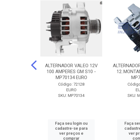
DOR CORSA-
ALTERNADOR VALEO 12V
ALTERNADOR
 12V 100A 12V
100 AMPERES GM S10 -
12..MONTAN
N42010
MP70134 EURO
MP7
o: 72905
Código: 72128
Código
ZEN
EURO
E
ZEN42010
SKU: MP70134
SKU: 
u login ou
Faça seu login ou
Faça seu
e-se para
cadastre-se para
cadastr
reços e
ver preços e
ver p
mprar
comprar
com