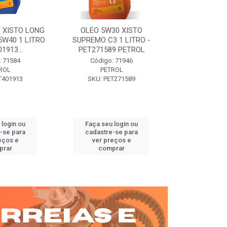
 XISTO LONG
OLEO 5W30 XISTO
OLEO DIESEL
15W40 1 LITRO
SUPREMO C3 1 LITRO -
15W40 01 LT. 
1913...
PET271589 PETROL
PETROL 
: 71584
Código: 71946
Código:
ROL
PETROL
PET
T401913
SKU: PET271589
SKU: PE
 login ou
Faça seu login ou
Faça seu 
-se para
cadastre-se para
cadastre
eços e
ver preços e
ver pr
prar
comprar
comp