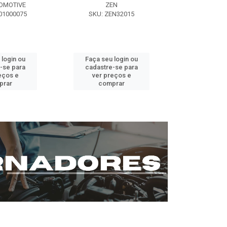
OMOTIVE
ZEN
SEG AUT
01000075
SKU: ZEN32015
SKU: ST0
 login ou
Faça seu login ou
Faça seu 
-se para
cadastre-se para
cadastre
eços e
ver preços e
ver pr
prar
comprar
comp