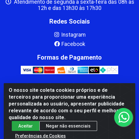
Atendimento de segunda a sexta-feira das 08h às
12h e das 13h30 às 17h30
Redes Sociais
Instagram
Facebook
Formas de Pagamento
O nosso site coleta cookies próprios e de
CBP MACEDO COMERCIO PEÇAS LTDA Matriz - av Mauro
terceiros para proporcionar uma experiência
Miranda Madureira, 1249 - Coramara , Cachoeiro de
personalizada ao usuário, apresentar publicidade
Itapemirim/ES - CEP 29.311-310 - CNPJ 00.502.680/0001-41
relevante de acordo com o seu perfil e melhorar a
qualidade do nosso site.
Aceitar
Negar não essenciais
Preferências de Cookies