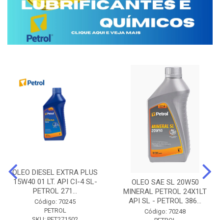
OLEO DIESEL EXTRA PLUS
15W40 01 LT. API CI-4 SL-
OLEO SAE SL 20W50
PETROL 271...
MINERAL PETROL 24X1LT
API SL - PETROL 386...
Código: 70245
PETROL
Código: 70248
SKU: PET271502