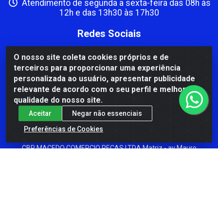
Atendimento de segunda a sexta-feira das 08h às
12h e das 13h30 às 17h30
Redes Sociais
Instagram
O nosso site coleta cookies próprios e de
terceiros para proporcionar uma experiência
Facebook
personalizada ao usuário, apresentar publicidade
Formas de Pagamento
relevante de acordo com o seu perfil e melhorar a
qualidade do nosso site.
Aceitar
Negar não essenciais
Preferências de Cookies
CBP MACEDO COMERCIO PEÇAS LTDA Matriz - av Mauro
Miranda Madureira, 1249 - Coramara , Cachoeiro de
Itapemirim/ES - CEP 29.311-310 - CNPJ 00.502.680/0001-41