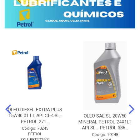
OLEO DIESEL EXTRA PLUS
15W40 01 LT. API CI-4 SL-
OLEO SAE SL 20W50
PETROL 271...
MINERAL PETROL 24X1LT
API SL - PETROL 386...
Código: 70245
PETROL
Código: 70248
SKU: PET271502