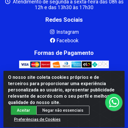
Atendimento de segunda a sexta-feira das 08h às
12h e das 13h30 às 17h30
Redes Sociais
Instagram
Facebook
Formas de Pagamento
O nosso site coleta cookies próprios e de
terceiros para proporcionar uma experiência
CBP MACEDO COMERCIO PEÇAS LTDA Matriz - av Mauro
personalizada ao usuário, apresentar publicidade
Miranda Madureira, 1249 - Coramara , Cachoeiro de
relevante de acordo com o seu perfil e melhorar a
Itapemirim/ES - CEP 29.311-310 - CNPJ 00.502.680/0001-41
qualidade do nosso site.
Aceitar
Negar não essenciais
Preferências de Cookies