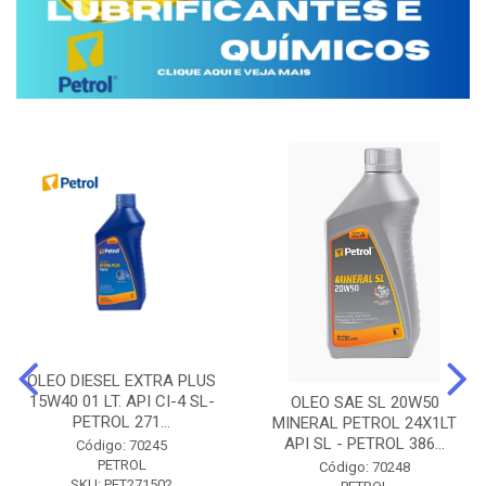
OLEO DIESEL EXTRA PLUS
15W40 01 LT. API CI-4 SL-
OLEO SAE SL 20W50
PETROL 271...
MINERAL PETROL 24X1LT
API SL - PETROL 386...
Código: 70245
PETROL
Código: 70248
SKU: PET271502