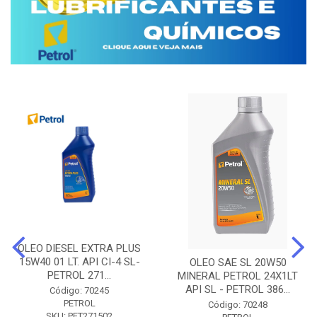
OLEO DIESEL EXTRA PLUS
15W40 01 LT. API CI-4 SL-
OLEO SAE SL 20W50
PETROL 271...
MINERAL PETROL 24X1LT
API SL - PETROL 386...
Código: 70245
PETROL
Código: 70248
SKU: PET271502