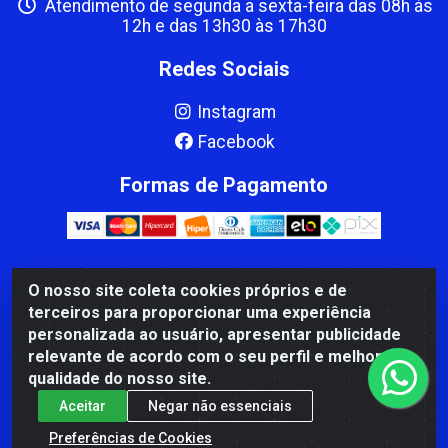
Atendimento de segunda a sexta-feira das 08h às
12h e das 13h30 às 17h30
Redes Sociais
Instagram
Facebook
Formas de Pagamento
O nosso site coleta cookies próprios e de
CBP MACEDO COMERCIO PEÇAS LTDA Matriz - av Mauro
terceiros para proporcionar uma experiência
Miranda Madureira, 1249 - Coramara , Cachoeiro de
personalizada ao usuário, apresentar publicidade
Itapemirim/ES - CEP 29.311-310 - CNPJ 00.502.680/0001-41
relevante de acordo com o seu perfil e melhorar a
qualidade do nosso site.
Aceitar
Negar não essenciais
Preferências de Cookies