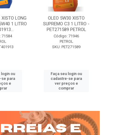
 XISTO LONG
OLEO 5W30 XISTO
OLEO DIESEL
15W40 1 LITRO
SUPREMO C3 1 LITRO -
15W40 01 LT. 
1913...
PET271589 PETROL
PETROL 
: 71584
Código: 71946
Código:
ROL
PETROL
PET
T401913
SKU: PET271589
SKU: PE
 login ou
Faça seu login ou
Faça seu 
-se para
cadastre-se para
cadastre
eços e
ver preços e
ver pr
prar
comprar
comp