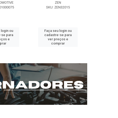
OMOTIVE
ZEN
SEG AUT
01000075
SKU: ZEN32015
SKU: ST0
 login ou
Faça seu login ou
Faça seu 
-se para
cadastre-se para
cadastre
eços e
ver preços e
ver pr
prar
comprar
comp