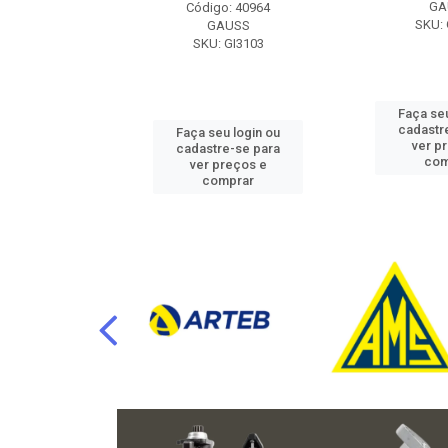
RAFLU
GA
Código: 40964
F10.7302
SKU: 
GAUSS
SKU: GI3103
u login ou
Faça seu
e-se para
cadastr
Faça seu login ou
reços e
ver p
cadastre-se para
mprar
com
ver preços e
comprar