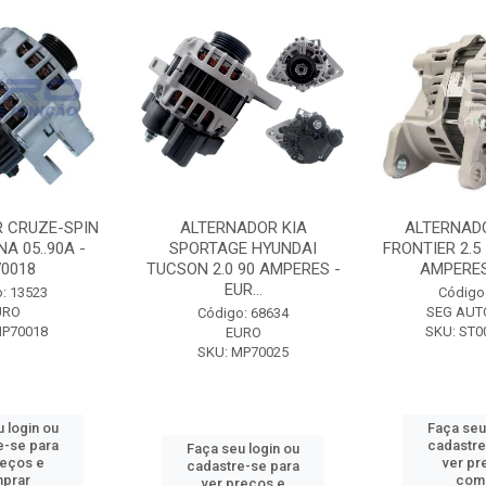
 CRUZE-SPIN
ALTERNADOR KIA
ALTERNAD
A 05..90A -
SPORTAGE HYUNDAI
FRONTIER 2.5
0018
TUCSON 2.0 90 AMPERES -
AMPERES 
EUR...
: 13523
Código
URO
SEG AUT
Código: 68634
MP70018
SKU: ST0
EURO
SKU: MP70025
 login ou
Faça seu
e-se para
cadastre
Faça seu login ou
reços e
ver pr
cadastre-se para
prar
com
ver preços e