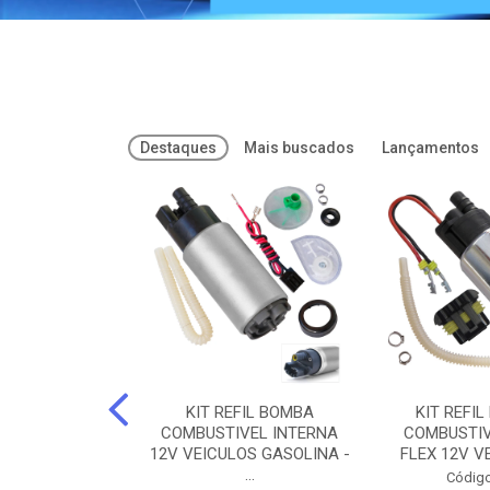
Destaques
Mais buscados
Lançamentos
FREIOS DOT 3
KIT REFIL BOMBA
KIT REFIL
PARAFLU -
COMBUSTIVEL INTERNA
COMBUSTIV
02 PARAFLU
12V VEICULOS GASOLINA -
FLEX 12V VE
...
o: 74435
Código