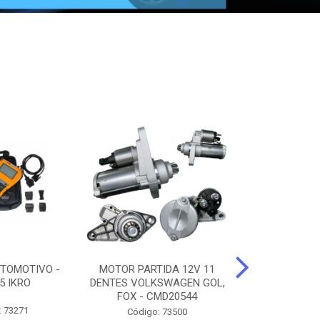
TOMOTIVO -
MOTOR PARTIDA 12V 11
ALTERNADO
5 IKRO
DENTES VOLKSWAGEN GOL,
AMPERES FIAT
FOX - CMD20544
UNO - CMD7
: 73271
Código: 73500
Código: