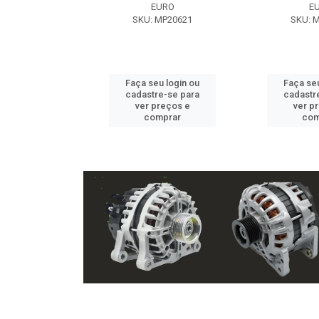
EXE
EURO
E
 NX2105
SKU: MP20621
SKU: 
u login ou
Faça seu login ou
Faça seu
e-se para
cadastre-se para
cadastr
reços e
ver preços e
ver p
mprar
comprar
com