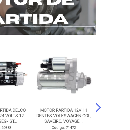
RTIDA DELCO
MOTOR PARTIDA 12V 11
MOTOR PARTI
24 VOLTS 12
DENTES VOLKSWAGEN GOL,
12 DENTES 
EG- ST...
SAVEIRO, VOYAGE ...
BENZ AXOR, 
: 69383
Código: 71472
Código: