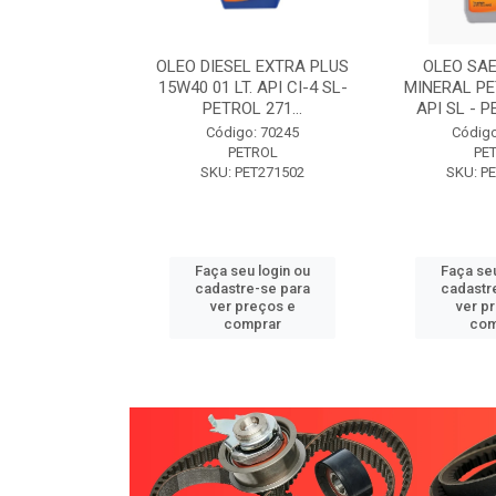
W30 XISTO
OLEO DIESEL EXTRA PLUS
OLEO SAE
3 1 LITRO -
15W40 01 LT. API CI-4 SL-
MINERAL PE
89 PETROL
PETROL 271...
API SL - P
o: 71946
Código: 70245
Código
TROL
PETROL
PE
ET271589
SKU: PET271502
SKU: P
u login ou
Faça seu login ou
Faça seu
e-se para
cadastre-se para
cadastr
reços e
ver preços e
ver p
mprar
comprar
com