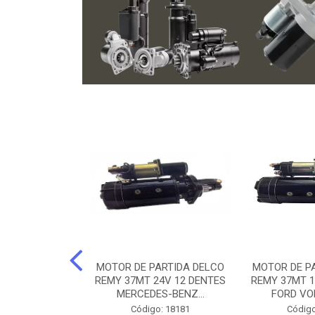
ARTIDA BOSCH
MOTOR DE PARTIDA DELCO
MOTOR DE P
NTES MANCAL
REMY 37MT 24V 12 DENTES
REMY 37MT 1
ERCEDES-...
MERCEDES-BENZ...
FORD VO
o: 74219
Código: 18181
Código