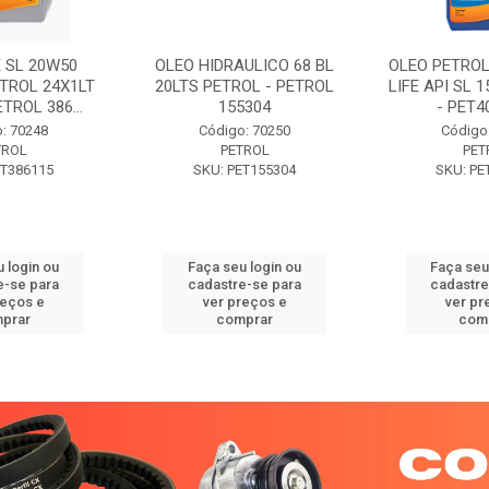
 SL 20W50
OLEO HIDRAULICO 68 BL
OLEO PETROL
TROL 24X1LT
20LTS PETROL - PETROL
LIFE API SL 
ETROL 386...
155304
- PET40
: 70248
Código: 70250
Código
TROL
PETROL
PET
ET386115
SKU: PET155304
SKU: PE
 login ou
Faça seu login ou
Faça seu
e-se para
cadastre-se para
cadastre
reços e
ver preços e
ver pr
prar
comprar
com