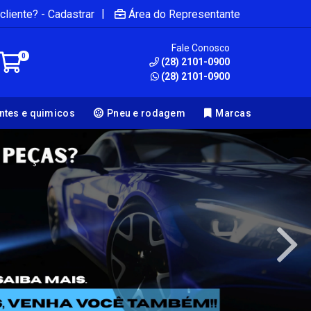
|
cliente? - Cadastrar
Área do Representante
Fale Conosco
0
(28) 2101-0900
(28) 2101-0900
antes e quimicos
Pneu e rodagem
Marcas