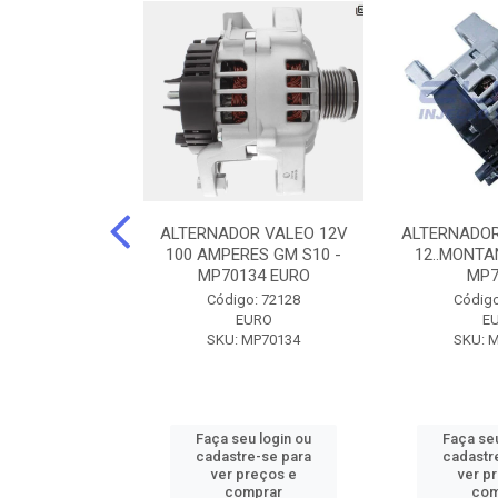
DOR CORSA-
ALTERNADOR VALEO 12V
ALTERNADOR
 12V 100A 12V
100 AMPERES GM S10 -
12..MONTAN
N42010
MP70134 EURO
MP7
o: 72905
Código: 72128
Código
ZEN
EURO
E
ZEN42010
SKU: MP70134
SKU: 
u login ou
Faça seu login ou
Faça seu
e-se para
cadastre-se para
cadastr
reços e
ver preços e
ver p
mprar
comprar
com