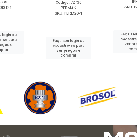
IK
USS
Código: 72730
SKU: I
GI3121
PERMAK
SKU: PERM20/1
Faça seu
 login ou
cadastre
e-se para
Faça seu login ou
ver pr
reços e
cadastre-se para
com
prar
ver preços e
comprar