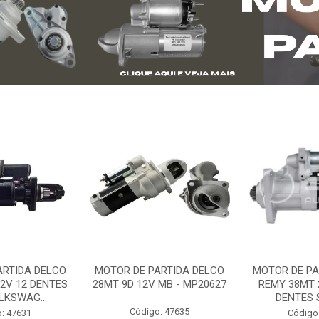
ARTIDA DELCO
MOTOR DE PARTIDA DELCO
MOTOR DE PA
2V 12 DENTES
28MT 9D 12V MB - MP20627
REMY 38MT 
LKSWAG...
DENTES S
Código: 47635
: 47631
Código