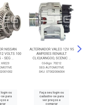
OR NISSAN
ALTERNADOR VALEO 12V 95
ALTERNADOR 
 12 VOLTS 100
AMPERES RENAULT
SEM POLIA A
- SEG ...
CLIO,KANGOO, SCENIC ...
8500 - SF
: 69223
Código: 70212
Código:
OMOTIVE
SEG AUTOMOTIVE
SEG AUT
02001002
SKU: ST002006004
SKU: SF0
 login ou
Faça seu login ou
Faça seu 
-se para
cadastre-se para
cadastre
eços e
ver preços e
ver pr
prar
comprar
comp