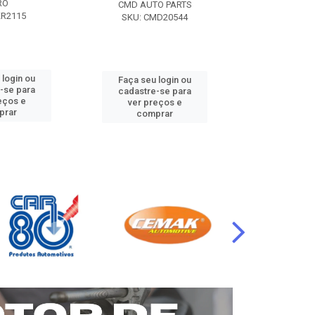
RO
CMD AUTO PARTS
CMD AUT
KR2115
SKU: CMD20544
SKU: CM
 login ou
Faça seu login ou
Faça seu 
-se para
cadastre-se para
cadastre
eços e
ver preços e
ver pr
prar
comprar
comp