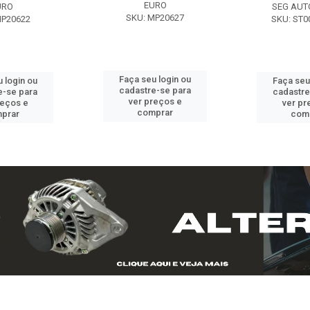
EURO
URO
SEG AUT
SKU: MP20627
MP20622
SKU: ST0
Faça seu login ou
 login ou
Faça seu
cadastre-se para
e-se para
cadastre
ver preços e
reços e
ver pr
comprar
prar
com