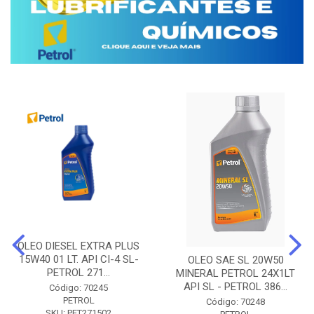
OLEO DIESEL EXTRA PLUS
15W40 01 LT. API CI-4 SL-
OLEO SAE SL 20W50
PETROL 271...
MINERAL PETROL 24X1LT
API SL - PETROL 386...
Código: 70245
PETROL
Código: 70248
SKU: PET271502