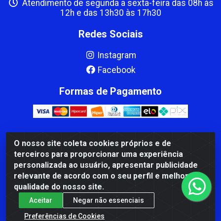
Atendimento de segunda a sexta-feira das 08h às
12h e das 13h30 às 17h30
Redes Sociais
Instagram
Facebook
Formas de Pagamento
O nosso site coleta cookies próprios e de
CBP MACEDO COMERCIO PEÇAS LTDA Matriz - av Mauro
terceiros para proporcionar uma experiência
Miranda Madureira, 1249 - Coramara , Cachoeiro de
personalizada ao usuário, apresentar publicidade
Itapemirim/ES - CEP 29.311-310 - CNPJ 00.502.680/0001-41
relevante de acordo com o seu perfil e melhorar a
qualidade do nosso site.
Aceitar
Negar não essenciais
Preferências de Cookies