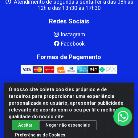
Atendimento de segunda a sexta-feira das 08h às
12h e das 13h30 às 17h30
Redes Sociais
Instagram
Facebook
Formas de Pagamento
O nosso site coleta cookies próprios e de
CBP MACEDO COMERCIO PEÇAS LTDA Matriz - av Mauro
terceiros para proporcionar uma experiência
Miranda Madureira, 1249 - Coramara , Cachoeiro de
personalizada ao usuário, apresentar publicidade
Itapemirim/ES - CEP 29.311-310 - CNPJ 00.502.680/0001-41
relevante de acordo com o seu perfil e melhorar a
qualidade do nosso site.
Aceitar
Negar não essenciais
Preferências de Cookies