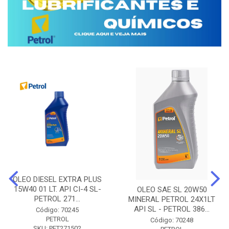
OLEO DIESEL EXTRA PLUS
15W40 01 LT. API CI-4 SL-
OLEO SAE SL 20W50
PETROL 271...
MINERAL PETROL 24X1LT
API SL - PETROL 386...
Código: 70245
PETROL
Código: 70248
SKU: PET271502