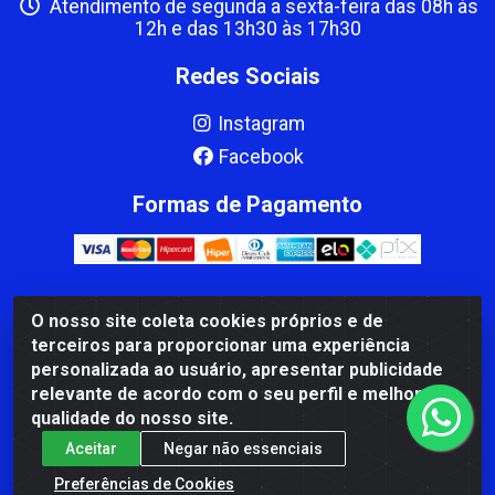
Atendimento de segunda a sexta-feira das 08h às
12h e das 13h30 às 17h30
Redes Sociais
Instagram
Facebook
Formas de Pagamento
O nosso site coleta cookies próprios e de
CBP MACEDO COMERCIO PEÇAS LTDA Matriz - av Mauro
terceiros para proporcionar uma experiência
Miranda Madureira, 1249 - Coramara , Cachoeiro de
personalizada ao usuário, apresentar publicidade
Itapemirim/ES - CEP 29.311-310 - CNPJ 00.502.680/0001-41
relevante de acordo com o seu perfil e melhorar a
qualidade do nosso site.
Aceitar
Negar não essenciais
Preferências de Cookies