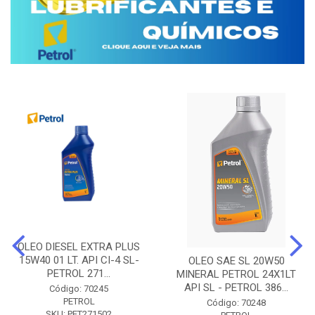
OLEO DIESEL EXTRA PLUS
15W40 01 LT. API CI-4 SL-
OLEO SAE SL 20W50
PETROL 271...
MINERAL PETROL 24X1LT
API SL - PETROL 386...
Código: 70245
PETROL
Código: 70248
SKU: PET271502