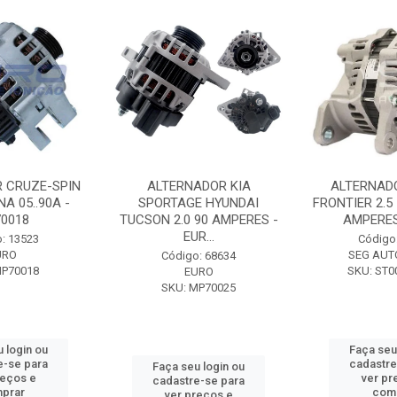
 CRUZE-SPIN
ALTERNADOR KIA
ALTERNAD
A 05..90A -
SPORTAGE HYUNDAI
FRONTIER 2.5
0018
TUCSON 2.0 90 AMPERES -
AMPERES 
EUR...
: 13523
Código
URO
SEG AUT
Código: 68634
MP70018
SKU: ST0
EURO
SKU: MP70025
 login ou
Faça seu
e-se para
cadastre
Faça seu login ou
reços e
ver pr
cadastre-se para
prar
com
ver preços e