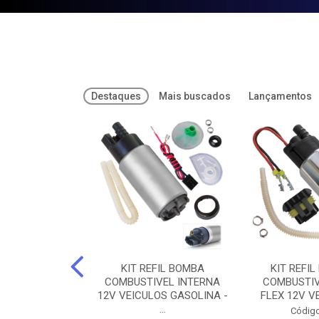
Destaques
Mais buscados
Lançamentos
FREIOS DOT 3
KIT REFIL BOMBA
KIT REFIL
PARAFLU -
COMBUSTIVEL INTERNA
COMBUSTIV
02 PARAFLU
12V VEICULOS GASOLINA -
FLEX 12V VE
...
o: 74435
Código