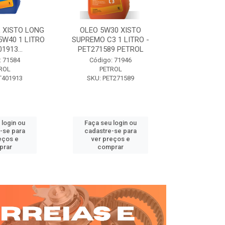
 XISTO LONG
OLEO 5W30 XISTO
OLEO DIESEL
15W40 1 LITRO
SUPREMO C3 1 LITRO -
15W40 01 LT. 
1913...
PET271589 PETROL
PETROL 
: 71584
Código: 71946
Código:
ROL
PETROL
PET
T401913
SKU: PET271589
SKU: PE
 login ou
Faça seu login ou
Faça seu 
-se para
cadastre-se para
cadastre
eços e
ver preços e
ver pr
prar
comprar
comp