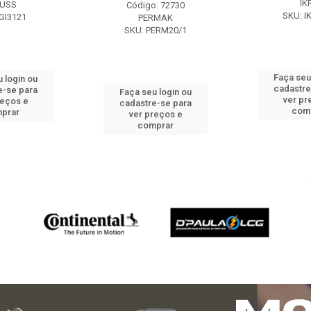
IK
USS
Código: 72730
SKU: I
GI3121
PERMAK
SKU: PERM20/1
Faça seu
 login ou
cadastre
e-se para
Faça seu login ou
ver pr
reços e
cadastre-se para
com
prar
ver preços e
comprar