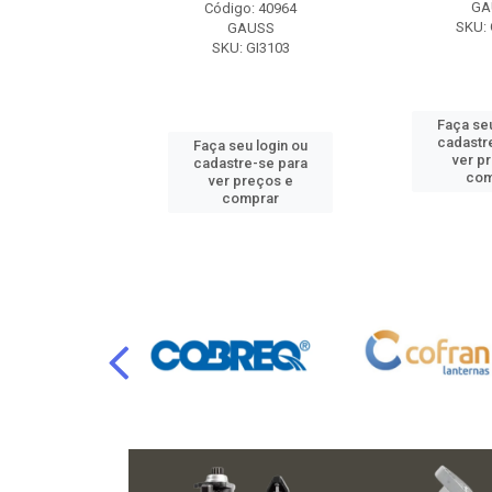
RAFLU
GA
Código: 40964
F10.7302
SKU: 
GAUSS
SKU: GI3103
u login ou
Faça seu
e-se para
cadastr
Faça seu login ou
reços e
ver p
cadastre-se para
mprar
com
ver preços e
comprar