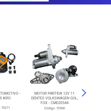
TOMOTIVO -
MOTOR PARTIDA 12V 11
ALTERNADO
5 IKRO
DENTES VOLKSWAGEN GOL,
AMPERES FIAT
FOX - CMD20544
UNO - CMD7
: 73271
Código: 73500
Código: