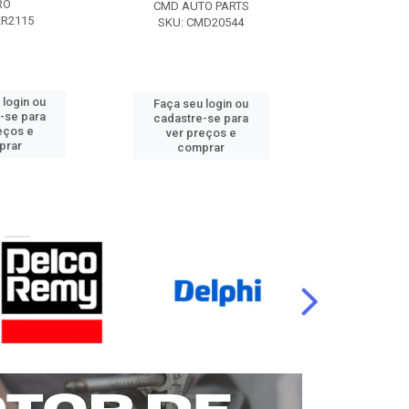
RO
CMD AUTO PARTS
CMD AUT
KR2115
SKU: CMD20544
SKU: CM
 login ou
Faça seu login ou
Faça seu 
-se para
cadastre-se para
cadastre
eços e
ver preços e
ver pr
prar
comprar
comp