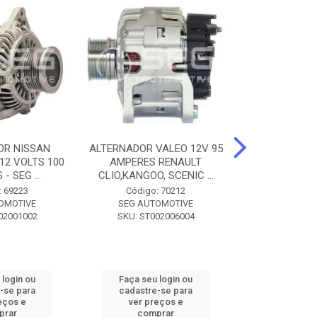
OR NISSAN
ALTERNADOR VALEO 12V 95
ALTERNADOR 
 12 VOLTS 100
AMPERES RENAULT
SEM POLIA A
- SEG ...
CLIO,KANGOO, SCENIC ...
8500 - SF
: 69223
Código: 70212
Código:
OMOTIVE
SEG AUTOMOTIVE
SEG AUT
02001002
SKU: ST002006004
SKU: SF0
 login ou
Faça seu login ou
Faça seu 
-se para
cadastre-se para
cadastre
eços e
ver preços e
ver pr
prar
comprar
comp