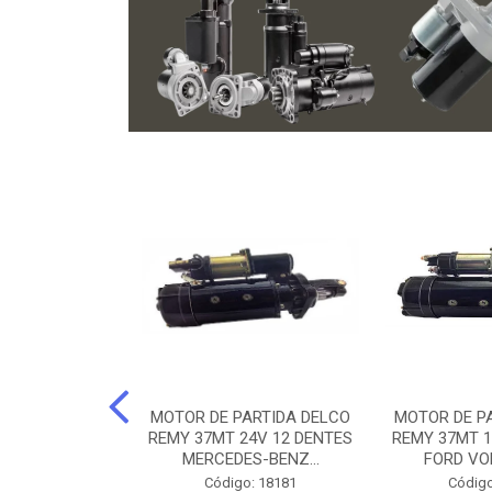
ARTIDA BOSCH
MOTOR DE PARTIDA DELCO
MOTOR DE P
NTES MANCAL
REMY 37MT 24V 12 DENTES
REMY 37MT 1
ERCEDES-...
MERCEDES-BENZ...
FORD VO
o: 74219
Código: 18181
Código