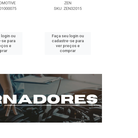
OMOTIVE
ZEN
SEG AUT
01000075
SKU: ZEN32015
SKU: ST0
 login ou
Faça seu login ou
Faça seu 
-se para
cadastre-se para
cadastre
eços e
ver preços e
ver pr
prar
comprar
comp