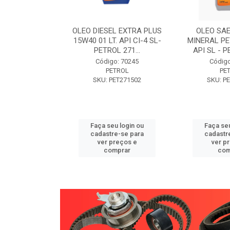
W30 XISTO
OLEO DIESEL EXTRA PLUS
OLEO SAE
3 1 LITRO -
15W40 01 LT. API CI-4 SL-
MINERAL PE
89 PETROL
PETROL 271...
API SL - P
o: 71946
Código: 70245
Código
TROL
PETROL
PE
ET271589
SKU: PET271502
SKU: P
u login ou
Faça seu login ou
Faça seu
e-se para
cadastre-se para
cadastr
reços e
ver preços e
ver p
mprar
comprar
com