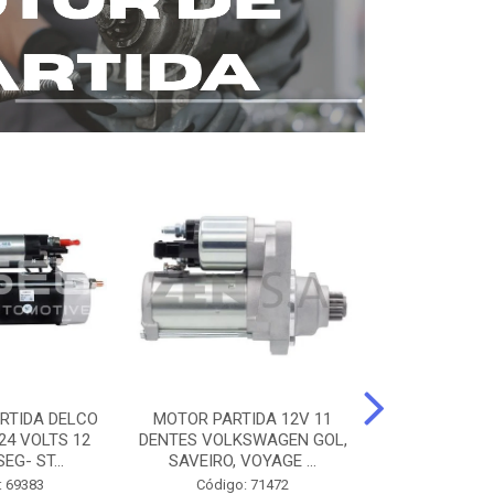
RTIDA DELCO
MOTOR PARTIDA 12V 11
MOTOR PARTI
24 VOLTS 12
DENTES VOLKSWAGEN GOL,
12 DENTES 
EG- ST...
SAVEIRO, VOYAGE ...
BENZ AXOR, 
: 69383
Código: 71472
Código: