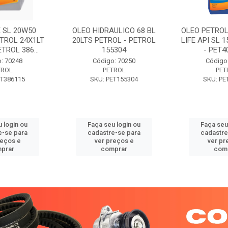
 SL 20W50
OLEO HIDRAULICO 68 BL
OLEO PETROL
TROL 24X1LT
20LTS PETROL - PETROL
LIFE API SL 
ETROL 386...
155304
- PET40
: 70248
Código: 70250
Código
TROL
PETROL
PET
ET386115
SKU: PET155304
SKU: PE
 login ou
Faça seu login ou
Faça seu
e-se para
cadastre-se para
cadastre
reços e
ver preços e
ver pr
prar
comprar
com