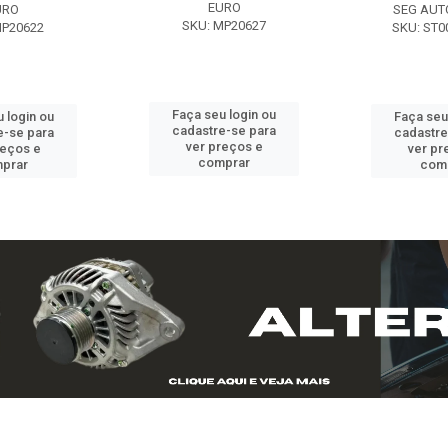
EURO
URO
SEG AUT
SKU: MP20627
MP20622
SKU: ST0
Faça seu login ou
 login ou
Faça seu
cadastre-se para
e-se para
cadastre
ver preços e
reços e
ver pr
comprar
prar
com