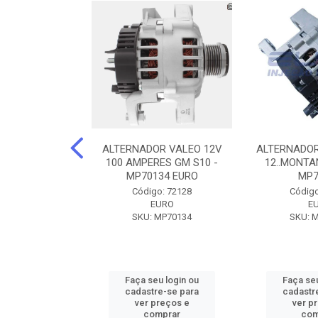
DOR CORSA-
ALTERNADOR VALEO 12V
ALTERNADOR
 12V 100A 12V
100 AMPERES GM S10 -
12..MONTAN
N42010
MP70134 EURO
MP7
o: 72905
Código: 72128
Código
ZEN
EURO
E
ZEN42010
SKU: MP70134
SKU: 
u login ou
Faça seu login ou
Faça seu
e-se para
cadastre-se para
cadastr
reços e
ver preços e
ver p
mprar
comprar
com