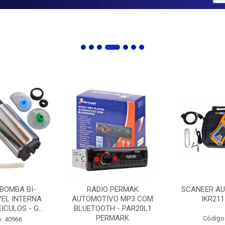
 BOMBA BI-
RADIO PERMAK
SCANEER AU
EL INTERNA
AUTOMOTIVO MP3 COM
IKR211
ICULOS - G...
BLUETOOTH - PAR20L1
PERMARK
Código
: 40966