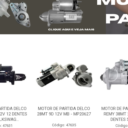
ARTIDA DELCO
MOTOR DE PARTIDA DELCO
MOTOR DE PA
2V 12 DENTES
28MT 9D 12V MB - MP20627
REMY 38MT 
LKSWAG...
DENTES S
Código: 47635
: 47631
Código