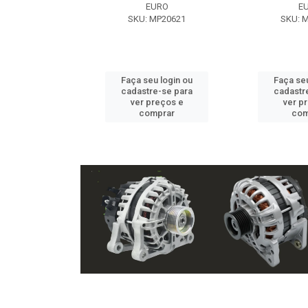
EXE
EURO
E
 NX2105
SKU: MP20621
SKU: 
u login ou
Faça seu login ou
Faça seu
e-se para
cadastre-se para
cadastr
reços e
ver preços e
ver p
mprar
comprar
com