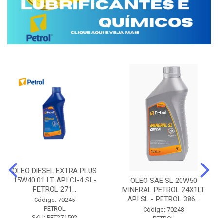
OLEO DIESEL EXTRA PLUS
15W40 01 LT. API CI-4 SL-
OLEO SAE SL 20W50
PETROL 271...
MINERAL PETROL 24X1LT
API SL - PETROL 386...
Código: 70245
PETROL
Código: 70248
SKU: PET271502