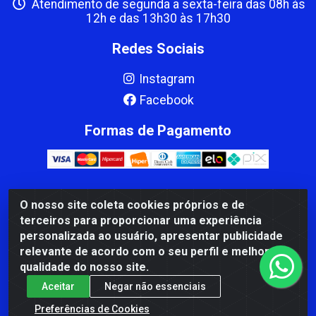
Atendimento de segunda a sexta-feira das 08h às
12h e das 13h30 às 17h30
Redes Sociais
Instagram
Facebook
Formas de Pagamento
O nosso site coleta cookies próprios e de
CBP MACEDO COMERCIO PEÇAS LTDA Matriz - av Mauro
terceiros para proporcionar uma experiência
Miranda Madureira, 1249 - Coramara , Cachoeiro de
personalizada ao usuário, apresentar publicidade
Itapemirim/ES - CEP 29.311-310 - CNPJ 00.502.680/0001-41
relevante de acordo com o seu perfil e melhorar a
qualidade do nosso site.
Aceitar
Negar não essenciais
Preferências de Cookies