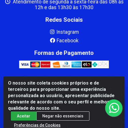
Atendimento de segunda a sexta-feira das 08h às
12h e das 13h30 às 17h30
Redes Sociais
Instagram
Facebook
Formas de Pagamento
O nosso site coleta cookies próprios e de
CBP MACEDO COMERCIO PEÇAS LTDA Matriz - av Mauro
terceiros para proporcionar uma experiência
Miranda Madureira, 1249 - Coramara , Cachoeiro de
personalizada ao usuário, apresentar publicidade
Itapemirim/ES - CEP 29.311-310 - CNPJ 00.502.680/0001-41
relevante de acordo com o seu perfil e melhorar a
qualidade do nosso site.
Aceitar
Negar não essenciais
Preferências de Cookies