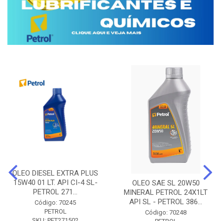
OLEO DIESEL EXTRA PLUS
15W40 01 LT. API CI-4 SL-
OLEO SAE SL 20W50
PETROL 271...
MINERAL PETROL 24X1LT
API SL - PETROL 386...
Código: 70245
PETROL
Código: 70248
SKU: PET271502