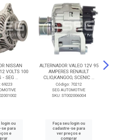
OR NISSAN
ALTERNADOR VALEO 12V 95
ALTERNADOR 
 12 VOLTS 100
AMPERES RENAULT
SEM POLIA A
- SEG ...
CLIO,KANGOO, SCENIC ...
8500 - SF
: 69223
Código: 70212
Código:
OMOTIVE
SEG AUTOMOTIVE
SEG AUT
02001002
SKU: ST002006004
SKU: SF0
 login ou
Faça seu login ou
Faça seu 
-se para
cadastre-se para
cadastre
eços e
ver preços e
ver pr
prar
comprar
comp