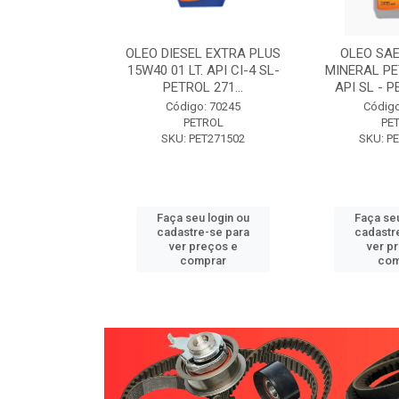
W30 XISTO
OLEO DIESEL EXTRA PLUS
OLEO SAE
3 1 LITRO -
15W40 01 LT. API CI-4 SL-
MINERAL PE
89 PETROL
PETROL 271...
API SL - P
o: 71946
Código: 70245
Código
TROL
PETROL
PE
ET271589
SKU: PET271502
SKU: P
u login ou
Faça seu login ou
Faça seu
e-se para
cadastre-se para
cadastr
reços e
ver preços e
ver p
mprar
comprar
com