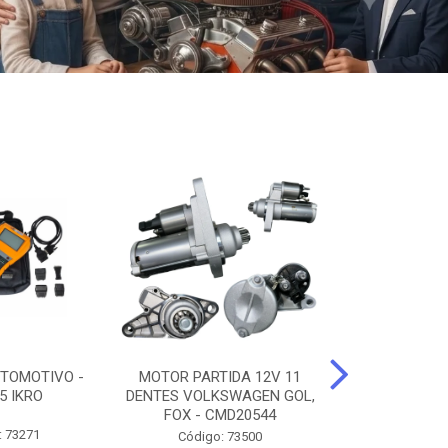
TOMOTIVO -
MOTOR PARTIDA 12V 11
ALTERNADO
5 IKRO
DENTES VOLKSWAGEN GOL,
AMPERES FIAT
FOX - CMD20544
UNO - CMD7
: 73271
Código: 73500
Código: