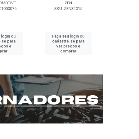
OMOTIVE
ZEN
SEG AUT
01000075
SKU: ZEN32015
SKU: ST0
 login ou
Faça seu login ou
Faça seu 
-se para
cadastre-se para
cadastre
eços e
ver preços e
ver pr
prar
comprar
comp