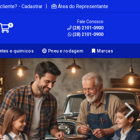
|
cliente? - Cadastrar
Área do Representante
Fale Conosco
0
(28) 2101-0900
(28) 2101-0900
antes e quimicos
Pneu e rodagem
Marcas