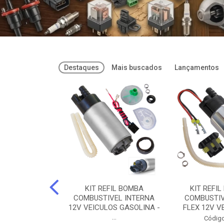
Destaques
Mais buscados
Lançamentos
FREIOS DOT 3
KIT REFIL BOMBA
KIT REFIL
PARAFLU -
COMBUSTIVEL INTERNA
COMBUSTIV
02 PARAFLU
12V VEICULOS GASOLINA -
FLEX 12V VE
...
o: 74435
Código