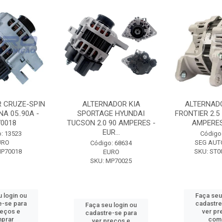
 CRUZE-SPIN
ALTERNADOR KIA
ALTERNAD
A 05..90A -
SPORTAGE HYUNDAI
FRONTIER 2.5
0018
TUCSON 2.0 90 AMPERES -
AMPERES 
EUR...
: 13523
Código
URO
SEG AUT
Código: 68634
MP70018
SKU: ST0
EURO
SKU: MP70025
 login ou
Faça seu
e-se para
cadastre
Faça seu login ou
reços e
ver pr
cadastre-se para
prar
com
ver preços e