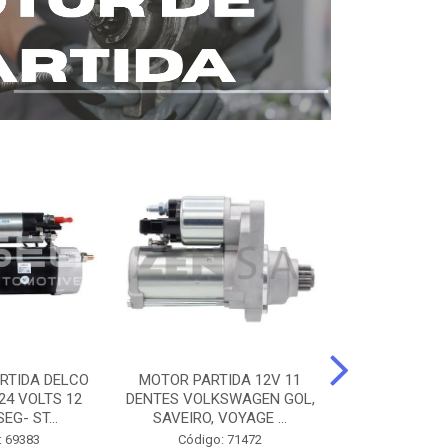
RTIDA DELCO
MOTOR PARTIDA 12V 11
MOTOR PARTI
24 VOLTS 12
DENTES VOLKSWAGEN GOL,
12 DENTES 
EG- ST...
SAVEIRO, VOYAGE ...
BENZ AXOR, 
: 69383
Código: 71472
Código: