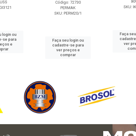
IK
USS
Código: 72730
SKU: I
GI3121
PERMAK
SKU: PERM20/1
Faça seu
 login ou
cadastre
e-se para
Faça seu login ou
ver pr
reços e
cadastre-se para
com
prar
ver preços e
comprar