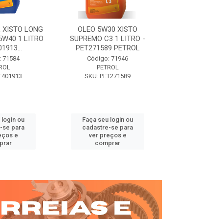
 XISTO LONG
OLEO 5W30 XISTO
OLEO DIESEL
15W40 1 LITRO
SUPREMO C3 1 LITRO -
15W40 01 LT. 
1913...
PET271589 PETROL
PETROL 
: 71584
Código: 71946
Código:
ROL
PETROL
PET
T401913
SKU: PET271589
SKU: PE
 login ou
Faça seu login ou
Faça seu 
-se para
cadastre-se para
cadastre
eços e
ver preços e
ver pr
prar
comprar
comp