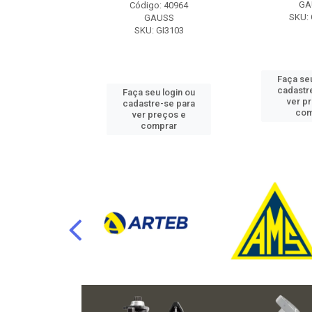
RAFLU
GA
Código: 40964
F10.7302
SKU: 
GAUSS
SKU: GI3103
u login ou
Faça seu
e-se para
cadastr
Faça seu login ou
reços e
ver p
cadastre-se para
mprar
com
ver preços e
comprar