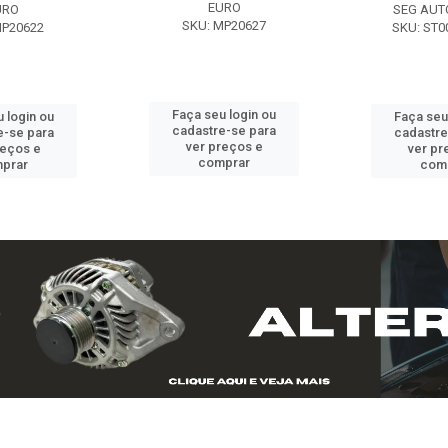
EURO
URO
SEG AUT
SKU: MP20627
MP20622
SKU: ST0
Faça seu login ou
 login ou
Faça seu
cadastre-se para
e-se para
cadastre
ver preços e
reços e
ver pr
comprar
prar
com