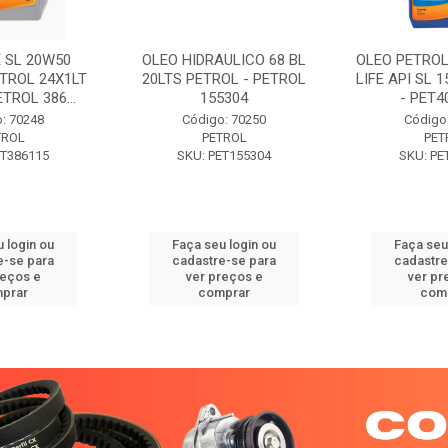
 SL 20W50
OLEO HIDRAULICO 68 BL
OLEO PETROL
TROL 24X1LT
20LTS PETROL - PETROL
LIFE API SL 
ETROL 386...
155304
- PET40
: 70248
Código: 70250
Código
TROL
PETROL
PET
ET386115
SKU: PET155304
SKU: PE
 login ou
Faça seu login ou
Faça seu
e-se para
cadastre-se para
cadastre
reços e
ver preços e
ver pr
prar
comprar
com