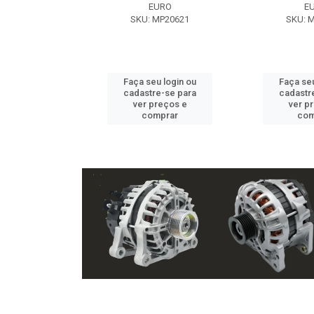
EXE
EURO
E
 NX2105
SKU: MP20621
SKU: 
u login ou
Faça seu login ou
Faça seu
e-se para
cadastre-se para
cadastr
reços e
ver preços e
ver p
mprar
comprar
com