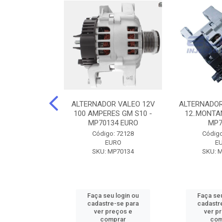
DOR CORSA-
ALTERNADOR VALEO 12V
ALTERNADOR
 12V 100A 12V
100 AMPERES GM S10 -
12..MONTAN
N42010
MP70134 EURO
MP7
o: 72905
Código: 72128
Código
ZEN
EURO
E
ZEN42010
SKU: MP70134
SKU: 
u login ou
Faça seu login ou
Faça seu
e-se para
cadastre-se para
cadastr
reços e
ver preços e
ver p
mprar
comprar
com