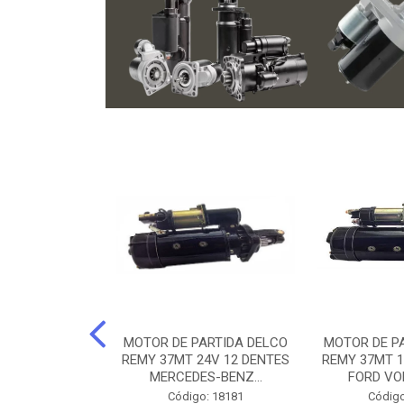
ARTIDA BOSCH
MOTOR DE PARTIDA DELCO
MOTOR DE P
NTES MANCAL
REMY 37MT 24V 12 DENTES
REMY 37MT 1
ERCEDES-...
MERCEDES-BENZ...
FORD VO
o: 74219
Código: 18181
Código