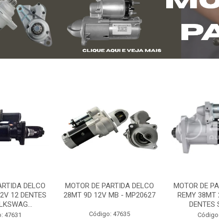
ARTIDA DELCO
MOTOR DE PARTIDA DELCO
MOTOR DE PA
2V 12 DENTES
28MT 9D 12V MB - MP20627
REMY 38MT 
LKSWAG...
DENTES S
Código: 47635
: 47631
Código