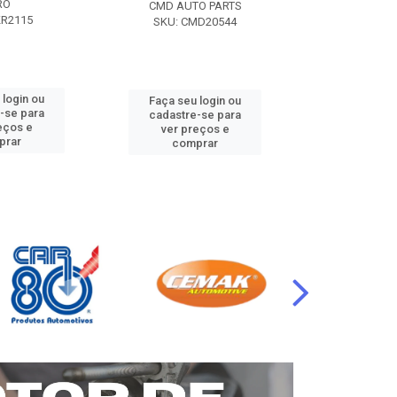
RO
CMD AUTO PARTS
CMD AUT
KR2115
SKU: CMD20544
SKU: CM
 login ou
Faça seu login ou
Faça seu 
-se para
cadastre-se para
cadastre
eços e
ver preços e
ver pr
prar
comprar
comp