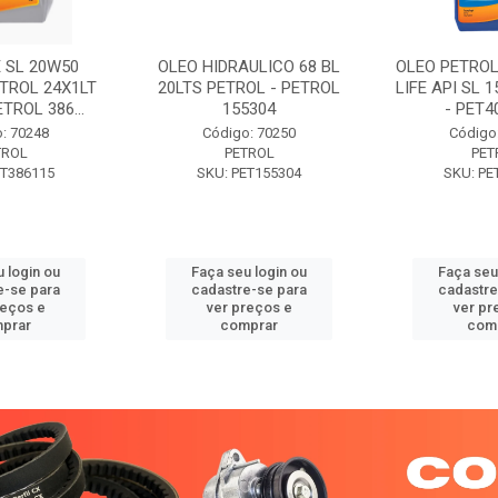
 SL 20W50
OLEO HIDRAULICO 68 BL
OLEO PETROL
TROL 24X1LT
20LTS PETROL - PETROL
LIFE API SL 
ETROL 386...
155304
- PET40
: 70248
Código: 70250
Código
TROL
PETROL
PET
ET386115
SKU: PET155304
SKU: PE
 login ou
Faça seu login ou
Faça seu
e-se para
cadastre-se para
cadastre
reços e
ver preços e
ver pr
prar
comprar
com