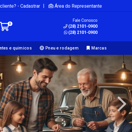
|
cliente? - Cadastrar
Área do Representante
Fale Conosco
0
(28) 2101-0900
(28) 2101-0900
antes e quimicos
Pneu e rodagem
Marcas