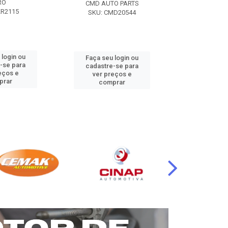
RO
CMD AUTO PARTS
CMD AUT
KR2115
SKU: CMD20544
SKU: CM
 login ou
Faça seu login ou
Faça seu 
-se para
cadastre-se para
cadastre
eços e
ver preços e
ver pr
prar
comprar
comp