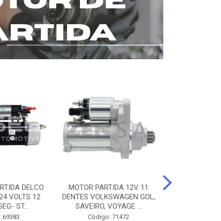
RTIDA DELCO
MOTOR PARTIDA 12V 11
MOTOR PARTI
24 VOLTS 12
DENTES VOLKSWAGEN GOL,
12 DENTES 
EG- ST...
SAVEIRO, VOYAGE ...
BENZ AXOR, 
: 69383
Código: 71472
Código: