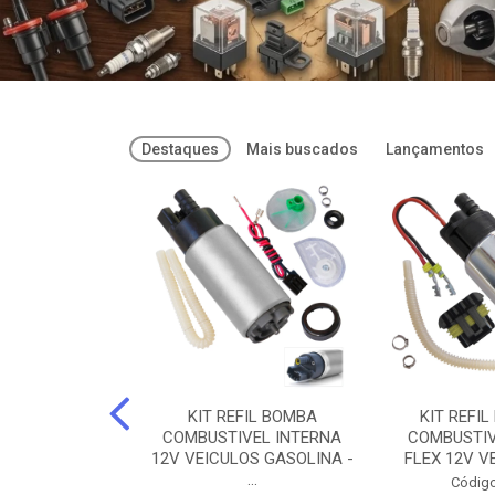
Destaques
Mais buscados
Lançamentos
FREIOS DOT 3
KIT REFIL BOMBA
KIT REFIL
PARAFLU -
COMBUSTIVEL INTERNA
COMBUSTIV
02 PARAFLU
12V VEICULOS GASOLINA -
FLEX 12V VE
...
o: 74435
Código