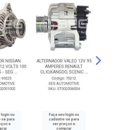
OR NISSAN
ALTERNADOR VALEO 12V 95
ALTERNADOR 
 12 VOLTS 100
AMPERES RENAULT
SEM POLIA A
- SEG ...
CLIO,KANGOO, SCENIC ...
8500 - SF
: 69223
Código: 70212
Código:
OMOTIVE
SEG AUTOMOTIVE
SEG AUT
02001002
SKU: ST002006004
SKU: SF0
 login ou
Faça seu login ou
Faça seu 
-se para
cadastre-se para
cadastre
eços e
ver preços e
ver pr
prar
comprar
comp