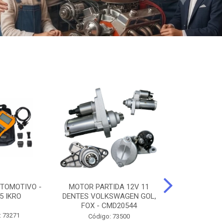
TOMOTIVO -
MOTOR PARTIDA 12V 11
ALTERNADO
5 IKRO
DENTES VOLKSWAGEN GOL,
AMPERES FIAT
FOX - CMD20544
UNO - CMD7
: 73271
Código: 73500
Código: