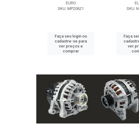
EXE
EURO
E
 NX2105
SKU: MP20621
SKU: 
u login ou
Faça seu login ou
Faça seu
e-se para
cadastre-se para
cadastr
reços e
ver preços e
ver p
mprar
comprar
com