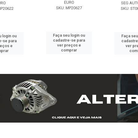
EURO
URO
SEG AUT
SKU: MP20627
MP20622
SKU: ST0
Faça seu login ou
 login ou
Faça seu
cadastre-se para
e-se para
cadastre
ver preços e
reços e
ver pr
comprar
prar
com