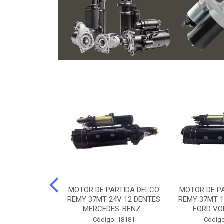
ARTIDA BOSCH
MOTOR DE PARTIDA DELCO
MOTOR DE P
NTES MANCAL
REMY 37MT 24V 12 DENTES
REMY 37MT 1
ERCEDES-...
MERCEDES-BENZ...
FORD VO
o: 74219
Código: 18181
Código