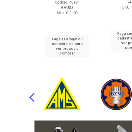
RAFLU
GA
Código: 40964
F10.7302
SKU: 
GAUSS
SKU: GI3103
u login ou
Faça seu
e-se para
cadastr
Faça seu login ou
reços e
ver p
cadastre-se para
mprar
com
ver preços e
comprar