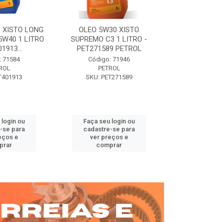
 XISTO LONG
OLEO 5W30 XISTO
OLEO DIESEL
15W40 1 LITRO
SUPREMO C3 1 LITRO -
15W40 01 LT. 
1913...
PET271589 PETROL
PETROL 
: 71584
Código: 71946
Código:
ROL
PETROL
PET
T401913
SKU: PET271589
SKU: PE
 login ou
Faça seu login ou
Faça seu 
-se para
cadastre-se para
cadastre
eços e
ver preços e
ver pr
prar
comprar
comp