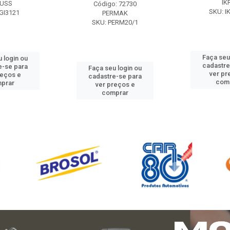
IK
USS
Código: 72730
SKU: I
GI3121
PERMAK
SKU: PERM20/1
Faça seu
 login ou
cadastre
e-se para
Faça seu login ou
ver pr
reços e
cadastre-se para
com
prar
ver preços e
comprar