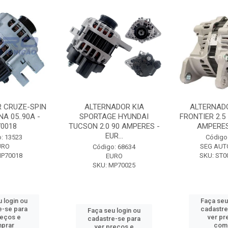
 CRUZE-SPIN
ALTERNADOR KIA
ALTERNAD
A 05..90A -
SPORTAGE HYUNDAI
FRONTIER 2.5
0018
TUCSON 2.0 90 AMPERES -
AMPERES 
EUR...
: 13523
Código
URO
SEG AUT
Código: 68634
MP70018
SKU: ST0
EURO
SKU: MP70025
 login ou
Faça seu
e-se para
cadastre
Faça seu login ou
reços e
ver pr
cadastre-se para
prar
com
ver preços e