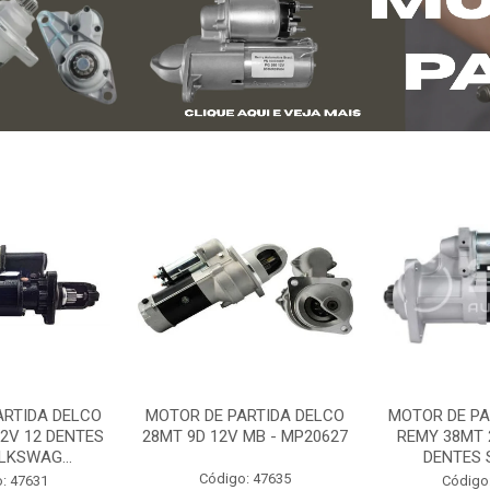
ARTIDA DELCO
MOTOR DE PARTIDA DELCO
MOTOR DE PA
2V 12 DENTES
28MT 9D 12V MB - MP20627
REMY 38MT 
LKSWAG...
DENTES S
Código: 47635
: 47631
Código