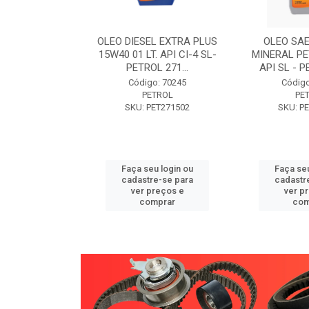
W30 XISTO
OLEO DIESEL EXTRA PLUS
OLEO SAE
3 1 LITRO -
15W40 01 LT. API CI-4 SL-
MINERAL PE
89 PETROL
PETROL 271...
API SL - P
o: 71946
Código: 70245
Código
TROL
PETROL
PE
ET271589
SKU: PET271502
SKU: P
u login ou
Faça seu login ou
Faça seu
e-se para
cadastre-se para
cadastr
reços e
ver preços e
ver p
mprar
comprar
com