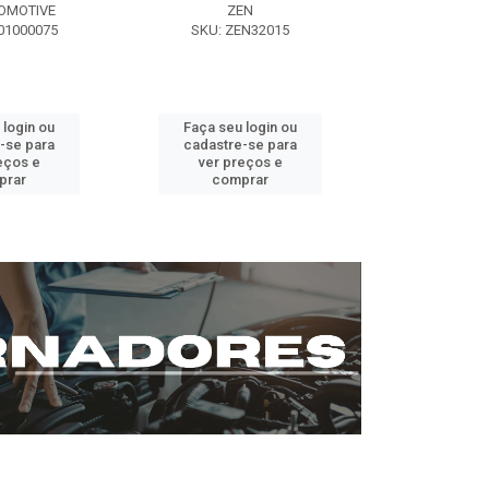
OMOTIVE
ZEN
SEG AUT
01000075
SKU: ZEN32015
SKU: ST0
 login ou
Faça seu login ou
Faça seu 
-se para
cadastre-se para
cadastre
eços e
ver preços e
ver pr
prar
comprar
comp