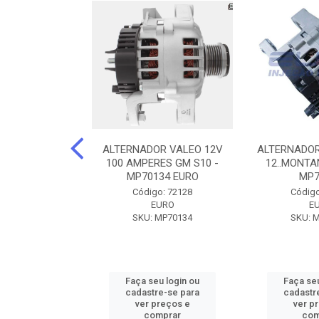
DOR CORSA-
ALTERNADOR VALEO 12V
ALTERNADOR
 12V 100A 12V
100 AMPERES GM S10 -
12..MONTAN
N42010
MP70134 EURO
MP7
o: 72905
Código: 72128
Código
ZEN
EURO
E
ZEN42010
SKU: MP70134
SKU: 
u login ou
Faça seu login ou
Faça seu
e-se para
cadastre-se para
cadastr
reços e
ver preços e
ver p
mprar
comprar
com