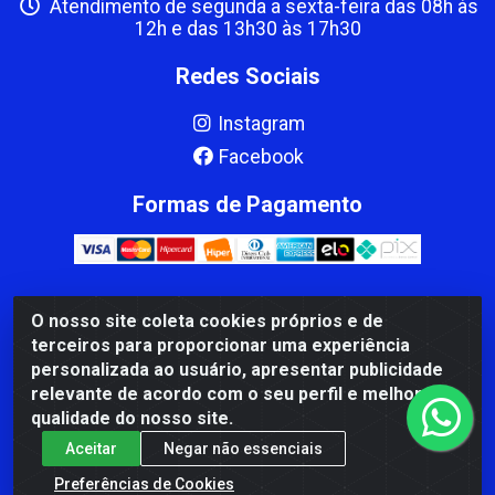
Atendimento de segunda a sexta-feira das 08h às
12h e das 13h30 às 17h30
Redes Sociais
Instagram
Facebook
Formas de Pagamento
O nosso site coleta cookies próprios e de
CBP MACEDO COMERCIO PEÇAS LTDA Matriz - av Mauro
terceiros para proporcionar uma experiência
Miranda Madureira, 1249 - Coramara , Cachoeiro de
personalizada ao usuário, apresentar publicidade
Itapemirim/ES - CEP 29.311-310 - CNPJ 00.502.680/0001-41
relevante de acordo com o seu perfil e melhorar a
qualidade do nosso site.
Aceitar
Negar não essenciais
Preferências de Cookies