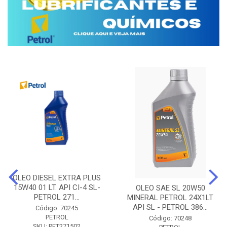
OLEO DIESEL EXTRA PLUS
15W40 01 LT. API CI-4 SL-
OLEO SAE SL 20W50
PETROL 271...
MINERAL PETROL 24X1LT
API SL - PETROL 386...
Código: 70245
PETROL
Código: 70248
SKU: PET271502