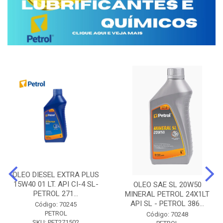
OLEO DIESEL EXTRA PLUS
15W40 01 LT. API CI-4 SL-
OLEO SAE SL 20W50
PETROL 271...
MINERAL PETROL 24X1LT
API SL - PETROL 386...
Código: 70245
PETROL
Código: 70248
SKU: PET271502