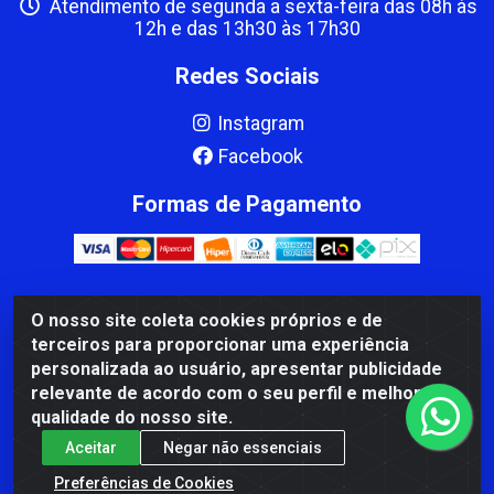
Atendimento de segunda a sexta-feira das 08h às
12h e das 13h30 às 17h30
Redes Sociais
Instagram
Facebook
Formas de Pagamento
O nosso site coleta cookies próprios e de
CBP MACEDO COMERCIO PEÇAS LTDA Matriz - av Mauro
terceiros para proporcionar uma experiência
Miranda Madureira, 1249 - Coramara , Cachoeiro de
personalizada ao usuário, apresentar publicidade
Itapemirim/ES - CEP 29.311-310 - CNPJ 00.502.680/0001-41
relevante de acordo com o seu perfil e melhorar a
qualidade do nosso site.
Aceitar
Negar não essenciais
Preferências de Cookies