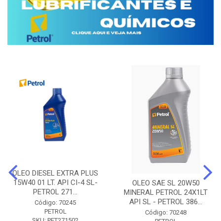
OLEO DIESEL EXTRA PLUS
15W40 01 LT. API CI-4 SL-
OLEO SAE SL 20W50
PETROL 271...
MINERAL PETROL 24X1LT
API SL - PETROL 386...
Código: 70245
PETROL
Código: 70248
SKU: PET271502