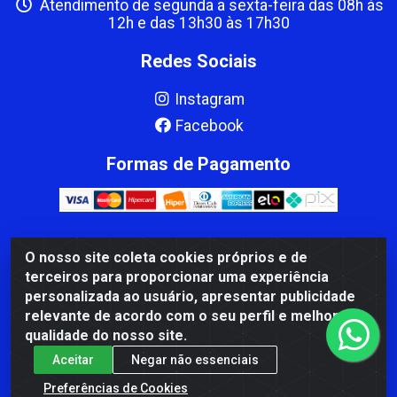
Atendimento de segunda a sexta-feira das 08h às
12h e das 13h30 às 17h30
Redes Sociais
Instagram
Facebook
Formas de Pagamento
O nosso site coleta cookies próprios e de
CBP MACEDO COMERCIO PEÇAS LTDA Matriz - av Mauro
terceiros para proporcionar uma experiência
Miranda Madureira, 1249 - Coramara , Cachoeiro de
personalizada ao usuário, apresentar publicidade
Itapemirim/ES - CEP 29.311-310 - CNPJ 00.502.680/0001-41
relevante de acordo com o seu perfil e melhorar a
qualidade do nosso site.
Aceitar
Negar não essenciais
Preferências de Cookies