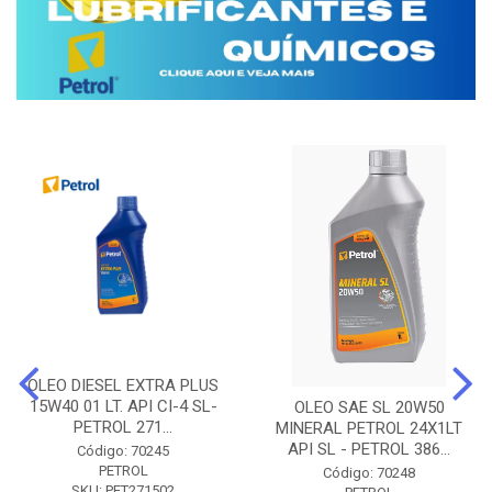
OLEO DIESEL EXTRA PLUS
15W40 01 LT. API CI-4 SL-
OLEO SAE SL 20W50
PETROL 271...
MINERAL PETROL 24X1LT
API SL - PETROL 386...
Código: 70245
PETROL
Código: 70248
SKU: PET271502