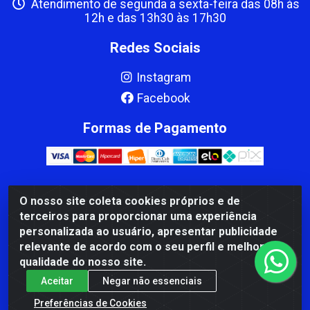
Atendimento de segunda a sexta-feira das 08h às
12h e das 13h30 às 17h30
Redes Sociais
Instagram
Facebook
Formas de Pagamento
O nosso site coleta cookies próprios e de
CBP MACEDO COMERCIO PEÇAS LTDA Matriz - av Mauro
terceiros para proporcionar uma experiência
Miranda Madureira, 1249 - Coramara , Cachoeiro de
personalizada ao usuário, apresentar publicidade
Itapemirim/ES - CEP 29.311-310 - CNPJ 00.502.680/0001-41
relevante de acordo com o seu perfil e melhorar a
qualidade do nosso site.
Aceitar
Negar não essenciais
Preferências de Cookies