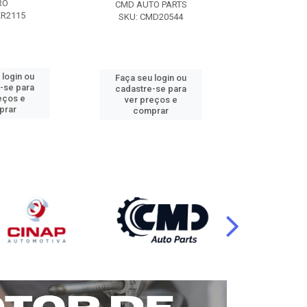
RO
CMD AUTO PARTS
CMD AUT
KR2115
SKU: CMD20544
SKU: CM
 login ou
Faça seu login ou
Faça seu 
-se para
cadastre-se para
cadastre
eços e
ver preços e
ver pr
prar
comprar
comp