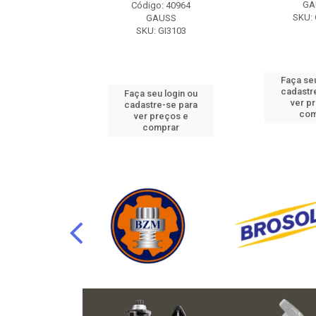
RAFLU
GA
Código: 40964
F10.7302
SKU: 
GAUSS
SKU: GI3103
u login ou
Faça seu
e-se para
cadastr
Faça seu login ou
reços e
ver p
cadastre-se para
mprar
com
ver preços e
comprar