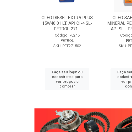
W30 XISTO
OLEO DIESEL EXTRA PLUS
OLEO SAE
3 1 LITRO -
15W40 01 LT. API CI-4 SL-
MINERAL PE
89 PETROL
PETROL 271...
API SL - P
o: 71946
Código: 70245
Código
TROL
PETROL
PE
ET271589
SKU: PET271502
SKU: P
u login ou
Faça seu login ou
Faça seu
e-se para
cadastre-se para
cadastr
reços e
ver preços e
ver p
mprar
comprar
com