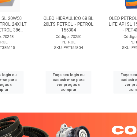
 SL 20W50
OLEO HIDRAULICO 68 BL
OLEO PETROL
TROL 24X1LT
20LTS PETROL - PETROL
LIFE API SL 
ETROL 386...
155304
- PET40
: 70248
Código: 70250
Código
TROL
PETROL
PET
ET386115
SKU: PET155304
SKU: PE
 login ou
Faça seu login ou
Faça seu
e-se para
cadastre-se para
cadastre
reços e
ver preços e
ver pr
prar
comprar
com