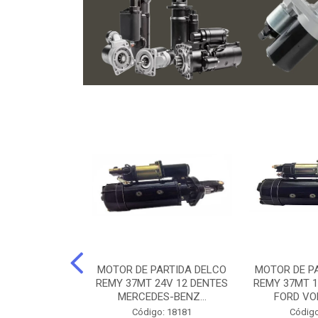
ARTIDA BOSCH
MOTOR DE PARTIDA DELCO
MOTOR DE P
NTES MANCAL
REMY 37MT 24V 12 DENTES
REMY 37MT 1
ERCEDES-...
MERCEDES-BENZ...
FORD VO
o: 74219
Código: 18181
Código