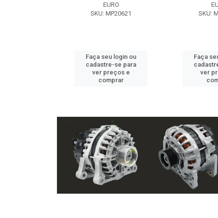
EXE
EURO
E
 NX2105
SKU: MP20621
SKU: 
u login ou
Faça seu login ou
Faça seu
e-se para
cadastre-se para
cadastr
reços e
ver preços e
ver p
mprar
comprar
com