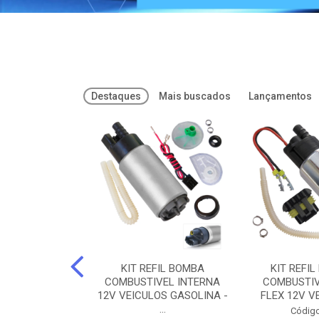
Destaques
Mais buscados
Lançamentos
FREIOS DOT 3
KIT REFIL BOMBA
KIT REFIL
PARAFLU -
COMBUSTIVEL INTERNA
COMBUSTIV
02 PARAFLU
12V VEICULOS GASOLINA -
FLEX 12V VE
...
o: 74435
Código