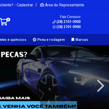
|
cliente? - Cadastrar
Área do Representante
Fale Conosco
0
(28) 2101-0900
(28) 2101-0900
antes e quimicos
Pneu e rodagem
Marcas