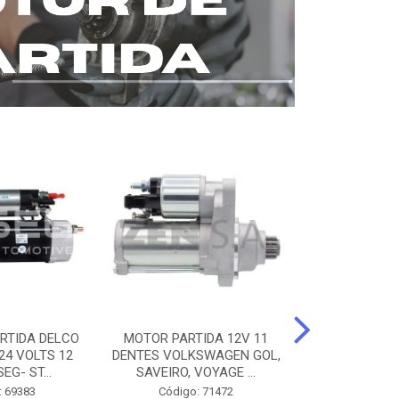
RTIDA DELCO
MOTOR PARTIDA 12V 11
MOTOR PARTI
24 VOLTS 12
DENTES VOLKSWAGEN GOL,
12 DENTES 
EG- ST...
SAVEIRO, VOYAGE ...
BENZ AXOR, 
: 69383
Código: 71472
Código: