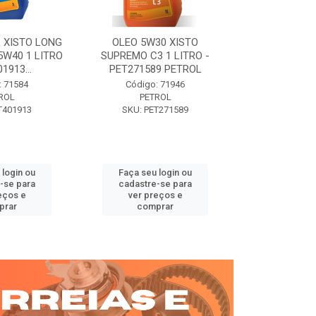
 XISTO LONG
OLEO 5W30 XISTO
OLEO DIESEL
15W40 1 LITRO
SUPREMO C3 1 LITRO -
15W40 01 LT. 
1913...
PET271589 PETROL
PETROL 
: 71584
Código: 71946
Código:
ROL
PETROL
PET
T401913
SKU: PET271589
SKU: PE
 login ou
Faça seu login ou
Faça seu 
-se para
cadastre-se para
cadastre
eços e
ver preços e
ver pr
prar
comprar
comp