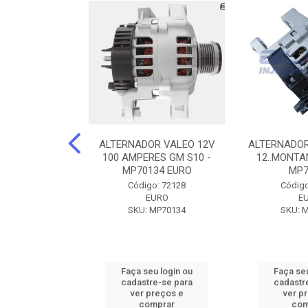
DOR CORSA-
ALTERNADOR VALEO 12V
ALTERNADOR
 12V 100A 12V
100 AMPERES GM S10 -
12..MONTAN
N42010
MP70134 EURO
MP7
o: 72905
Código: 72128
Código
ZEN
EURO
E
ZEN42010
SKU: MP70134
SKU: 
u login ou
Faça seu login ou
Faça seu
e-se para
cadastre-se para
cadastr
reços e
ver preços e
ver p
mprar
comprar
com