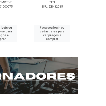
OMOTIVE
ZEN
SEG AUT
01000075
SKU: ZEN32015
SKU: ST0
 login ou
Faça seu login ou
Faça seu 
-se para
cadastre-se para
cadastre
eços e
ver preços e
ver pr
prar
comprar
comp