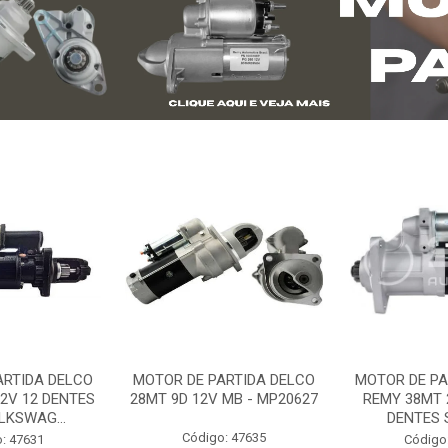
ARTIDA DELCO
MOTOR DE PARTIDA DELCO
MOTOR DE PA
2V 12 DENTES
28MT 9D 12V MB - MP20627
REMY 38MT 
LKSWAG...
DENTES S
Código: 47635
: 47631
Código