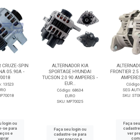
 CRUZE-SPIN
ALTERNADOR KIA
ALTERNAD
A 05..90A -
SPORTAGE HYUNDAI
FRONTIER 2.5
0018
TUCSON 2.0 90 AMPERES -
AMPERES 
EUR...
: 13523
Código
URO
SEG AUT
Código: 68634
MP70018
SKU: ST0
EURO
SKU: MP70025
 login ou
Faça seu
e-se para
cadastre
Faça seu login ou
reços e
ver pr
cadastre-se para
prar
com
ver preços e