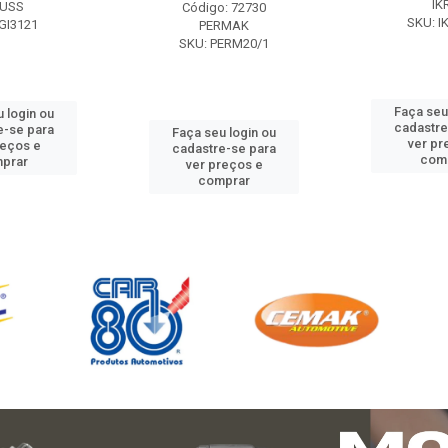
IK
USS
Código: 72730
SKU: I
GI3121
PERMAK
SKU: PERM20/1
Faça seu
 login ou
cadastre
e-se para
Faça seu login ou
ver pr
reços e
cadastre-se para
com
prar
ver preços e
comprar