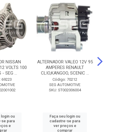
OR NISSAN
ALTERNADOR VALEO 12V 95
ALTERNADOR 
 12 VOLTS 100
AMPERES RENAULT
SEM POLIA A
- SEG ...
CLIO,KANGOO, SCENIC ...
8500 - SF
: 69223
Código: 70212
Código:
OMOTIVE
SEG AUTOMOTIVE
SEG AUT
02001002
SKU: ST002006004
SKU: SF0
 login ou
Faça seu login ou
Faça seu 
-se para
cadastre-se para
cadastre
eços e
ver preços e
ver pr
prar
comprar
comp