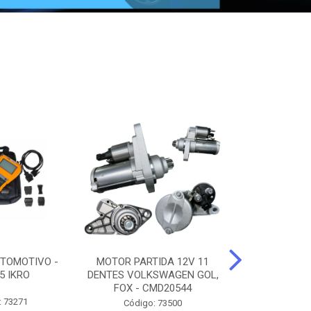
TOMOTIVO -
MOTOR PARTIDA 12V 11
ALTERNADO
5 IKRO
DENTES VOLKSWAGEN GOL,
AMPERES FIAT
FOX - CMD20544
UNO - CMD7
: 73271
Código: 73500
Código: