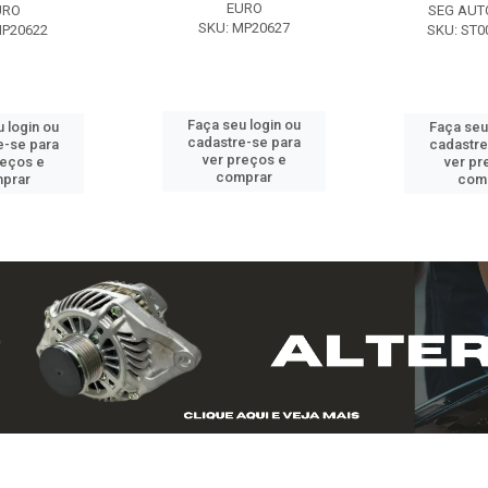
EURO
URO
SEG AUT
SKU: MP20627
MP20622
SKU: ST0
Faça seu login ou
 login ou
Faça seu
cadastre-se para
e-se para
cadastre
ver preços e
reços e
ver pr
comprar
prar
com