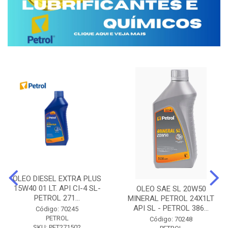
OLEO DIESEL EXTRA PLUS
15W40 01 LT. API CI-4 SL-
OLEO SAE SL 20W50
PETROL 271...
MINERAL PETROL 24X1LT
API SL - PETROL 386...
Código: 70245
PETROL
Código: 70248
SKU: PET271502