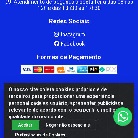
Atendimento de segunda a sexta-feira das 08h às
12h e das 13h30 às 17h30
Redes Sociais
Instagram
Facebook
Formas de Pagamento
O nosso site coleta cookies próprios e de
CBP MACEDO COMERCIO PEÇAS LTDA Matriz - av Mauro
terceiros para proporcionar uma experiência
Miranda Madureira, 1249 - Coramara , Cachoeiro de
personalizada ao usuário, apresentar publicidade
Itapemirim/ES - CEP 29.311-310 - CNPJ 00.502.680/0001-41
relevante de acordo com o seu perfil e melhorar a
qualidade do nosso site.
Aceitar
Negar não essenciais
Preferências de Cookies