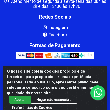
Atendimento de segunda a sexta-feira das 08h às
12h e das 13h30 às 17h30
Redes Sociais
Instagram
Facebook
Formas de Pagamento
O nosso site coleta cookies próprios e de
CBP MACEDO COMERCIO PEÇAS LTDA Matriz - av Mauro
terceiros para proporcionar uma experiência
Miranda Madureira, 1249 - Coramara , Cachoeiro de
personalizada ao usuário, apresentar publicidade
Itapemirim/ES - CEP 29.311-310 - CNPJ 00.502.680/0001-41
relevante de acordo com o seu perfil e melhorar a
qualidade do nosso site.
Aceitar
Negar não essenciais
Preferências de Cookies