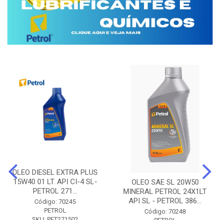
OLEO DIESEL EXTRA PLUS
15W40 01 LT. API CI-4 SL-
OLEO SAE SL 20W50
PETROL 271...
MINERAL PETROL 24X1LT
API SL - PETROL 386...
Código: 70245
PETROL
Código: 70248
SKU: PET271502