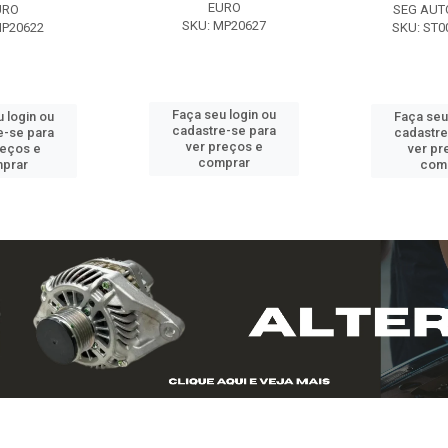
EURO
URO
SEG AUT
SKU: MP20627
MP20622
SKU: ST0
Faça seu login ou
 login ou
Faça seu
cadastre-se para
e-se para
cadastre
ver preços e
reços e
ver pr
comprar
prar
com