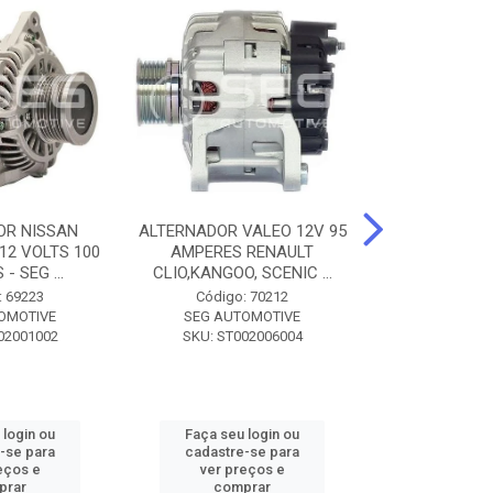
OR NISSAN
ALTERNADOR VALEO 12V 95
ALTERNADOR 
 12 VOLTS 100
AMPERES RENAULT
SEM POLIA A
- SEG ...
CLIO,KANGOO, SCENIC ...
8500 - SF
: 69223
Código: 70212
Código:
OMOTIVE
SEG AUTOMOTIVE
SEG AUT
02001002
SKU: ST002006004
SKU: SF0
 login ou
Faça seu login ou
Faça seu 
-se para
cadastre-se para
cadastre
eços e
ver preços e
ver pr
prar
comprar
comp