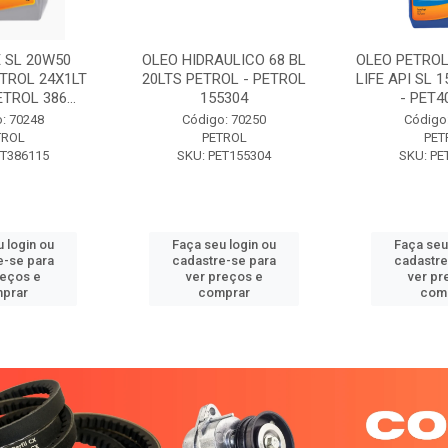
 SL 20W50
OLEO HIDRAULICO 68 BL
OLEO PETROL
TROL 24X1LT
20LTS PETROL - PETROL
LIFE API SL 
ETROL 386...
155304
- PET40
: 70248
Código: 70250
Código
TROL
PETROL
PET
ET386115
SKU: PET155304
SKU: PE
 login ou
Faça seu login ou
Faça seu
e-se para
cadastre-se para
cadastre
reços e
ver preços e
ver pr
prar
comprar
com