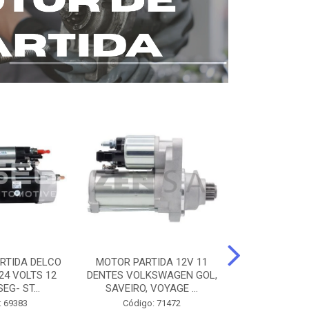
RTIDA DELCO
MOTOR PARTIDA 12V 11
MOTOR PARTI
24 VOLTS 12
DENTES VOLKSWAGEN GOL,
12 DENTES 
EG- ST...
SAVEIRO, VOYAGE ...
BENZ AXOR, 
: 69383
Código: 71472
Código: