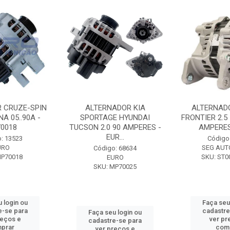
 CRUZE-SPIN
ALTERNADOR KIA
ALTERNAD
A 05..90A -
SPORTAGE HYUNDAI
FRONTIER 2.5
0018
TUCSON 2.0 90 AMPERES -
AMPERES 
EUR...
: 13523
Código
URO
SEG AUT
Código: 68634
MP70018
SKU: ST0
EURO
SKU: MP70025
 login ou
Faça seu
e-se para
cadastre
Faça seu login ou
reços e
ver pr
cadastre-se para
prar
com
ver preços e