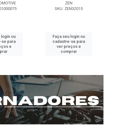
OMOTIVE
ZEN
SEG AUT
01000075
SKU: ZEN32015
SKU: ST0
 login ou
Faça seu login ou
Faça seu 
-se para
cadastre-se para
cadastre
eços e
ver preços e
ver pr
prar
comprar
comp