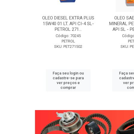
W30 XISTO
OLEO DIESEL EXTRA PLUS
OLEO SAE
3 1 LITRO -
15W40 01 LT. API CI-4 SL-
MINERAL PE
89 PETROL
PETROL 271...
API SL - P
o: 71946
Código: 70245
Código
TROL
PETROL
PE
ET271589
SKU: PET271502
SKU: P
u login ou
Faça seu login ou
Faça seu
e-se para
cadastre-se para
cadastr
reços e
ver preços e
ver p
mprar
comprar
com