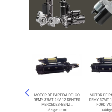
ARTIDA BOSCH
MOTOR DE PARTIDA DELCO
MOTOR DE P
NTES MANCAL
REMY 37MT 24V 12 DENTES
REMY 37MT 1
ERCEDES-...
MERCEDES-BENZ...
FORD VO
o: 74219
Código: 18181
Código