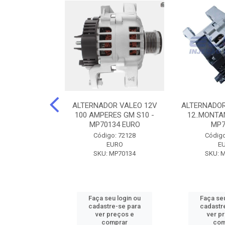
DOR CORSA-
ALTERNADOR VALEO 12V
ALTERNADOR
 12V 100A 12V
100 AMPERES GM S10 -
12..MONTAN
N42010
MP70134 EURO
MP7
o: 72905
Código: 72128
Código
ZEN
EURO
E
ZEN42010
SKU: MP70134
SKU: 
u login ou
Faça seu login ou
Faça seu
e-se para
cadastre-se para
cadastr
reços e
ver preços e
ver p
mprar
comprar
com