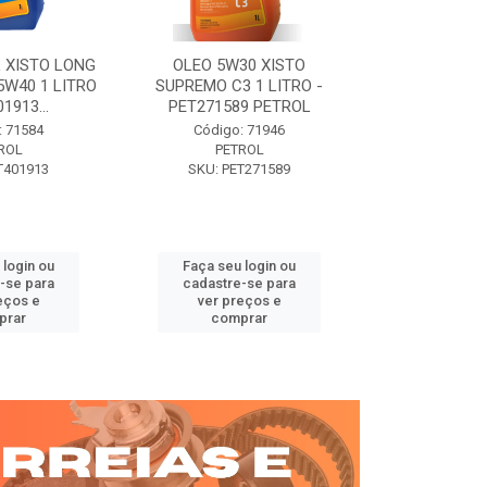
 XISTO LONG
OLEO 5W30 XISTO
OLEO DIESEL
15W40 1 LITRO
SUPREMO C3 1 LITRO -
15W40 01 LT. 
1913...
PET271589 PETROL
PETROL 
: 71584
Código: 71946
Código:
ROL
PETROL
PET
T401913
SKU: PET271589
SKU: PE
 login ou
Faça seu login ou
Faça seu 
-se para
cadastre-se para
cadastre
eços e
ver preços e
ver pr
prar
comprar
comp