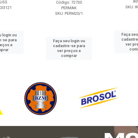
IK
USS
Código: 72730
SKU: I
GI3121
PERMAK
SKU: PERM20/1
Faça seu
 login ou
cadastre
e-se para
Faça seu login ou
ver pr
reços e
cadastre-se para
com
prar
ver preços e
comprar