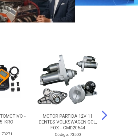
TOMOTIVO -
MOTOR PARTIDA 12V 11
ALTERNADO
5 IKRO
DENTES VOLKSWAGEN GOL,
AMPERES FIAT
FOX - CMD20544
UNO - CMD7
: 73271
Código: 73500
Código: