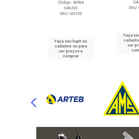
RAFLU
GA
Código: 40964
F10.7302
SKU: 
GAUSS
SKU: GI3103
u login ou
Faça seu
e-se para
cadastr
Faça seu login ou
reços e
ver p
cadastre-se para
mprar
com
ver preços e
comprar