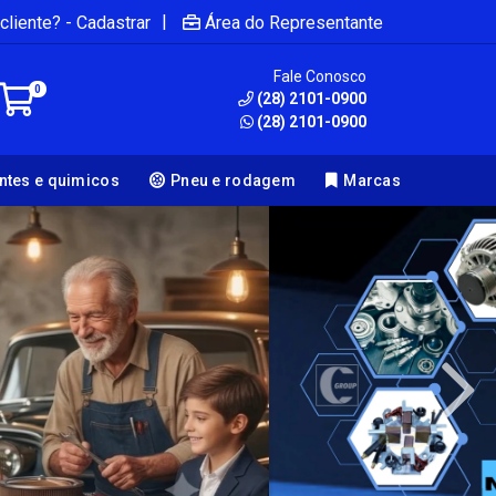
|
cliente? - Cadastrar
Área do Representante
Fale Conosco
0
(28) 2101-0900
(28) 2101-0900
antes e quimicos
Pneu e rodagem
Marcas