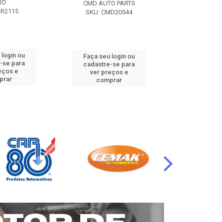
RO
CMD AUTO PARTS
CMD AUT
KR2115
SKU: CMD20544
SKU: CM
 login ou
Faça seu login ou
Faça seu 
-se para
cadastre-se para
cadastre
eços e
ver preços e
ver pr
prar
comprar
comp