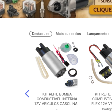
Destaques
Mais buscados
Lançamentos
FREIOS DOT 3
KIT REFIL BOMBA
KIT REFIL
PARAFLU -
COMBUSTIVEL INTERNA
COMBUSTIV
02 PARAFLU
12V VEICULOS GASOLINA -
FLEX 12V VE
...
o: 74435
Código