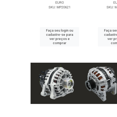
EXE
EURO
E
 NX2105
SKU: MP20621
SKU: 
u login ou
Faça seu login ou
Faça seu
e-se para
cadastre-se para
cadastr
reços e
ver preços e
ver p
mprar
comprar
com