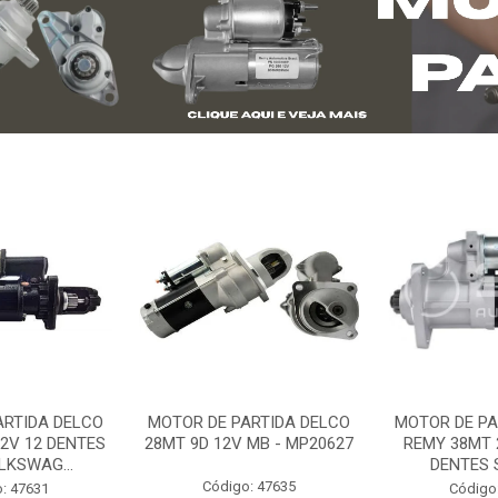
ARTIDA DELCO
MOTOR DE PARTIDA DELCO
MOTOR DE PA
2V 12 DENTES
28MT 9D 12V MB - MP20627
REMY 38MT 
LKSWAG...
DENTES S
Código: 47635
: 47631
Código