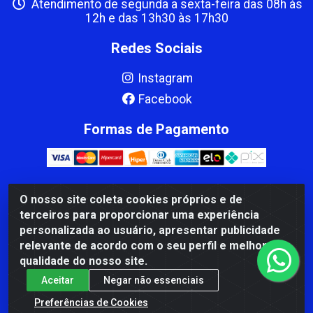
Atendimento de segunda a sexta-feira das 08h às
12h e das 13h30 às 17h30
Redes Sociais
Instagram
Facebook
Formas de Pagamento
O nosso site coleta cookies próprios e de
CBP MACEDO COMERCIO PEÇAS LTDA Matriz - av Mauro
terceiros para proporcionar uma experiência
Miranda Madureira, 1249 - Coramara , Cachoeiro de
personalizada ao usuário, apresentar publicidade
Itapemirim/ES - CEP 29.311-310 - CNPJ 00.502.680/0001-41
relevante de acordo com o seu perfil e melhorar a
qualidade do nosso site.
Aceitar
Negar não essenciais
Preferências de Cookies