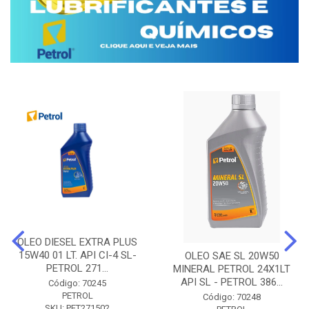
OLEO DIESEL EXTRA PLUS
15W40 01 LT. API CI-4 SL-
OLEO SAE SL 20W50
PETROL 271...
MINERAL PETROL 24X1LT
API SL - PETROL 386...
Código: 70245
PETROL
Código: 70248
SKU: PET271502