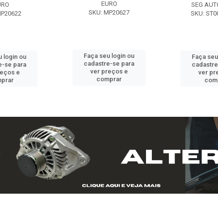
EURO
URO
SEG AUT
SKU: MP20627
MP20622
SKU: ST0
Faça seu login ou
 login ou
Faça seu
cadastre-se para
e-se para
cadastre
ver preços e
reços e
ver pr
comprar
prar
com