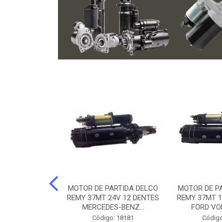
ARTIDA BOSCH
MOTOR DE PARTIDA DELCO
MOTOR DE P
NTES MANCAL
REMY 37MT 24V 12 DENTES
REMY 37MT 1
ERCEDES-...
MERCEDES-BENZ...
FORD VO
o: 74219
Código: 18181
Código