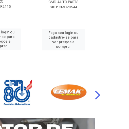
RO
CMD AUTO PARTS
CMD AUT
KR2115
SKU: CMD20544
SKU: CM
 login ou
Faça seu login ou
Faça seu 
-se para
cadastre-se para
cadastre
eços e
ver preços e
ver pr
prar
comprar
comp