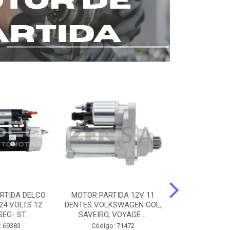
RTIDA DELCO
MOTOR PARTIDA 12V 11
MOTOR PARTI
24 VOLTS 12
DENTES VOLKSWAGEN GOL,
12 DENTES 
EG- ST...
SAVEIRO, VOYAGE ...
BENZ AXOR, 
: 69383
Código: 71472
Código: