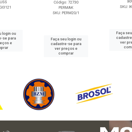
IK
USS
Código: 72730
SKU: I
GI3121
PERMAK
SKU: PERM20/1
Faça seu
 login ou
cadastre
e-se para
Faça seu login ou
ver pr
reços e
cadastre-se para
com
prar
ver preços e
comprar