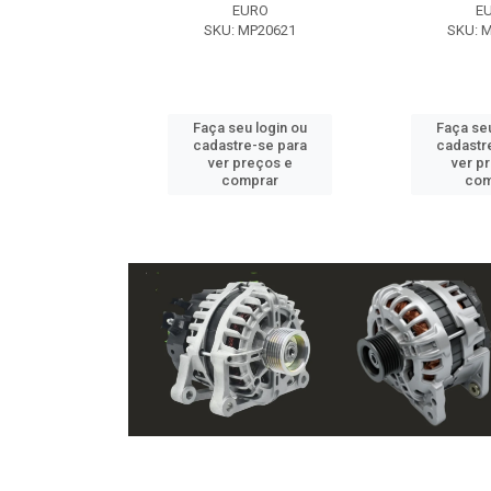
EXE
EURO
E
 NX2105
SKU: MP20621
SKU: 
u login ou
Faça seu login ou
Faça seu
e-se para
cadastre-se para
cadastr
reços e
ver preços e
ver p
mprar
comprar
com