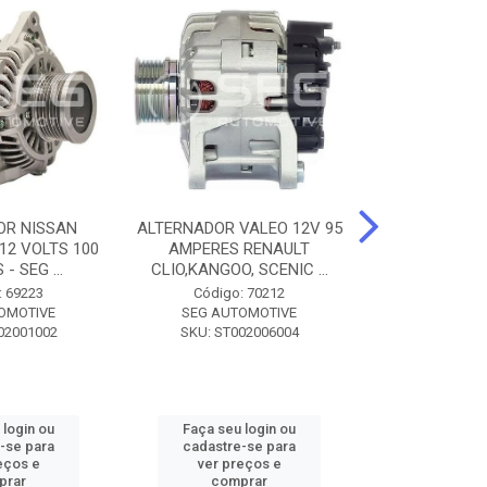
OR NISSAN
ALTERNADOR VALEO 12V 95
ALTERNADOR 
 12 VOLTS 100
AMPERES RENAULT
SEM POLIA A
- SEG ...
CLIO,KANGOO, SCENIC ...
8500 - SF
: 69223
Código: 70212
Código:
OMOTIVE
SEG AUTOMOTIVE
SEG AUT
02001002
SKU: ST002006004
SKU: SF0
 login ou
Faça seu login ou
Faça seu 
-se para
cadastre-se para
cadastre
eços e
ver preços e
ver pr
prar
comprar
comp