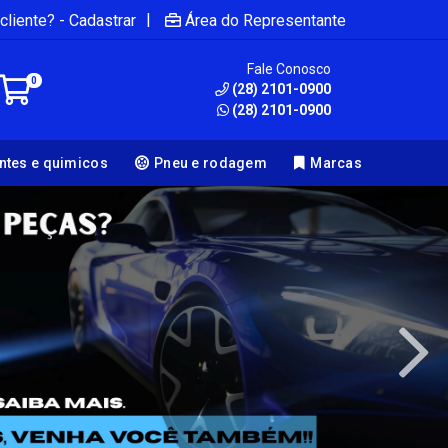
|
cliente? - Cadastrar
Área do Representante
Fale Conosco
0
(28) 2101-0900
(28) 2101-0900
antes e quimicos
Pneu e rodagem
Marcas