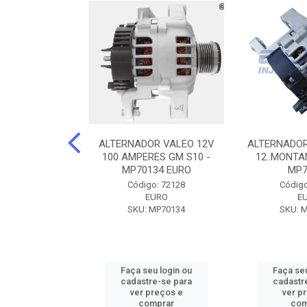
DOR CORSA-
ALTERNADOR VALEO 12V
ALTERNADOR
 12V 100A 12V
100 AMPERES GM S10 -
12..MONTAN
N42010
MP70134 EURO
MP7
o: 72905
Código: 72128
Código
ZEN
EURO
E
ZEN42010
SKU: MP70134
SKU: 
u login ou
Faça seu login ou
Faça seu
e-se para
cadastre-se para
cadastr
reços e
ver preços e
ver p
mprar
comprar
com