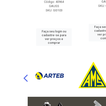
RAFLU
GA
Código: 40964
F10.7302
SKU: 
GAUSS
SKU: GI3103
u login ou
Faça seu
e-se para
cadastr
Faça seu login ou
reços e
ver p
cadastre-se para
mprar
com
ver preços e
comprar