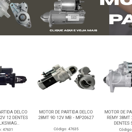
ARTIDA DELCO
MOTOR DE PARTIDA DELCO
MOTOR DE PA
2V 12 DENTES
28MT 9D 12V MB - MP20627
REMY 38MT 
LKSWAG...
DENTES S
Código: 47635
: 47631
Código