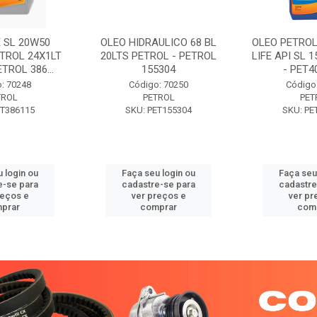
 SL 20W50
OLEO HIDRAULICO 68 BL
OLEO PETROL
TROL 24X1LT
20LTS PETROL - PETROL
LIFE API SL 
ETROL 386...
155304
- PET40
: 70248
Código: 70250
Código
TROL
PETROL
PET
ET386115
SKU: PET155304
SKU: PE
 login ou
Faça seu login ou
Faça seu
e-se para
cadastre-se para
cadastre
reços e
ver preços e
ver pr
prar
comprar
com