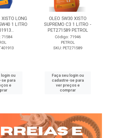
 XISTO LONG
OLEO 5W30 XISTO
OLEO DIESEL
15W40 1 LITRO
SUPREMO C3 1 LITRO -
15W40 01 LT. 
1913...
PET271589 PETROL
PETROL 
: 71584
Código: 71946
Código:
ROL
PETROL
PET
T401913
SKU: PET271589
SKU: PE
 login ou
Faça seu login ou
Faça seu 
-se para
cadastre-se para
cadastre
eços e
ver preços e
ver pr
prar
comprar
comp