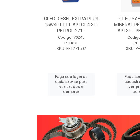
W30 XISTO
OLEO DIESEL EXTRA PLUS
OLEO SAE
3 1 LITRO -
15W40 01 LT. API CI-4 SL-
MINERAL PE
89 PETROL
PETROL 271...
API SL - P
o: 71946
Código: 70245
Código
TROL
PETROL
PE
ET271589
SKU: PET271502
SKU: P
u login ou
Faça seu login ou
Faça seu
e-se para
cadastre-se para
cadastr
reços e
ver preços e
ver p
mprar
comprar
com