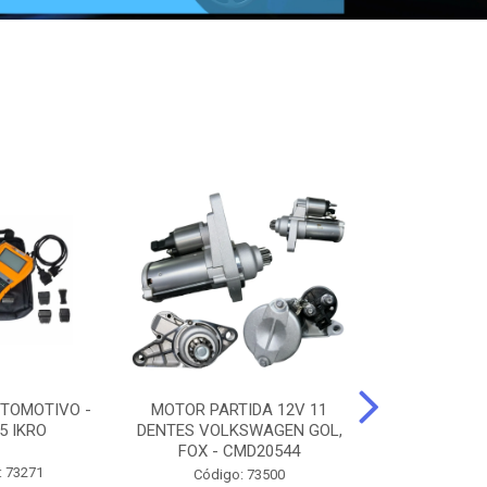
TOMOTIVO -
MOTOR PARTIDA 12V 11
ALTERNADO
5 IKRO
DENTES VOLKSWAGEN GOL,
AMPERES FIAT
FOX - CMD20544
UNO - CMD7
: 73271
Código: 73500
Código: