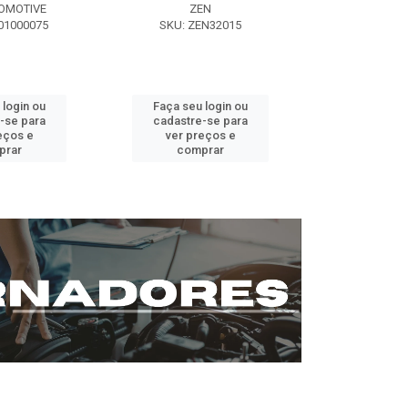
OMOTIVE
ZEN
SEG AUT
01000075
SKU: ZEN32015
SKU: ST0
 login ou
Faça seu login ou
Faça seu 
-se para
cadastre-se para
cadastre
eços e
ver preços e
ver pr
prar
comprar
comp