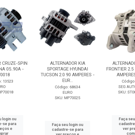
 CRUZE-SPIN
ALTERNADOR KIA
ALTERNAD
A 05..90A -
SPORTAGE HYUNDAI
FRONTIER 2.5
0018
TUCSON 2.0 90 AMPERES -
AMPERES 
EUR...
: 13523
Código
URO
SEG AUT
Código: 68634
MP70018
SKU: ST0
EURO
SKU: MP70025
 login ou
Faça seu
e-se para
cadastre
Faça seu login ou
reços e
ver pr
cadastre-se para
prar
com
ver preços e