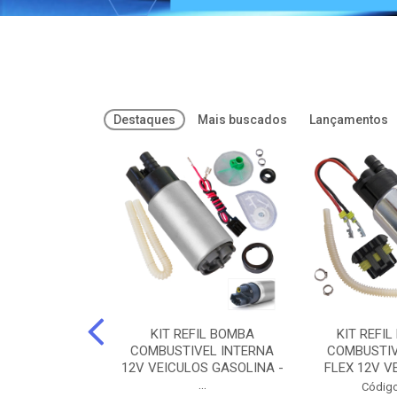
Destaques
Mais buscados
Lançamentos
FREIOS DOT 3
KIT REFIL BOMBA
KIT REFIL
PARAFLU -
COMBUSTIVEL INTERNA
COMBUSTIV
02 PARAFLU
12V VEICULOS GASOLINA -
FLEX 12V VE
...
o: 74435
Código