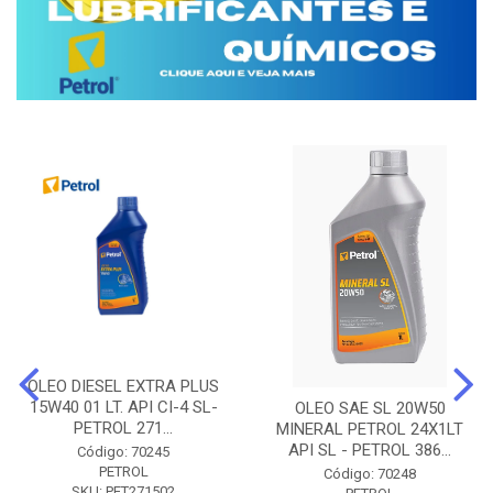
OLEO DIESEL EXTRA PLUS
15W40 01 LT. API CI-4 SL-
OLEO SAE SL 20W50
PETROL 271...
MINERAL PETROL 24X1LT
API SL - PETROL 386...
Código: 70245
PETROL
Código: 70248
SKU: PET271502