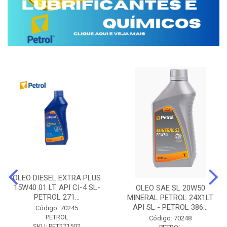
OLEO DIESEL EXTRA PLUS
15W40 01 LT. API CI-4 SL-
OLEO SAE SL 20W50
PETROL 271...
MINERAL PETROL 24X1LT
API SL - PETROL 386...
Código: 70245
PETROL
Código: 70248
SKU: PET271502