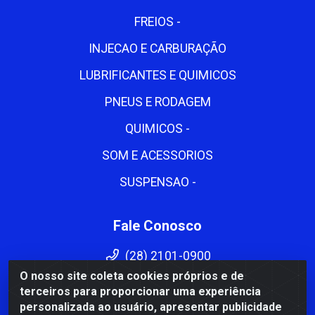
FREIOS -
INJECAO E CARBURAÇÃO
LUBRIFICANTES E QUIMICOS
PNEUS E RODAGEM
QUIMICOS -
SOM E ACESSORIOS
SUSPENSAO -
Fale Conosco
(28) 2101-0900
O nosso site coleta cookies próprios e de
(28) 2101-0900
terceiros para proporcionar uma experiência
cema@cemadistribuidora.com.br
personalizada ao usuário, apresentar publicidade