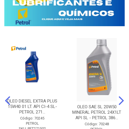
OLEO DIESEL EXTRA PLUS
15W40 01 LT. API CI-4 SL-
OLEO SAE SL 20W50
PETROL 271...
MINERAL PETROL 24X1LT
API SL - PETROL 386...
Código: 70245
PETROL
Código: 70248
SKU: PET271502