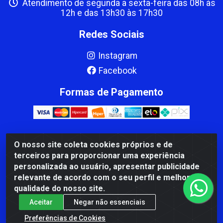
Atendimento de segunda a sexta-feira das 08h às
12h e das 13h30 às 17h30
Redes Sociais
Instagram
Facebook
Formas de Pagamento
O nosso site coleta cookies próprios e de
CBP MACEDO COMERCIO PEÇAS LTDA Matriz - av Mauro
terceiros para proporcionar uma experiência
Miranda Madureira, 1249 - Coramara , Cachoeiro de
personalizada ao usuário, apresentar publicidade
Itapemirim/ES - CEP 29.311-310 - CNPJ 00.502.680/0001-41
relevante de acordo com o seu perfil e melhorar a
qualidade do nosso site.
Aceitar
Negar não essenciais
Preferências de Cookies