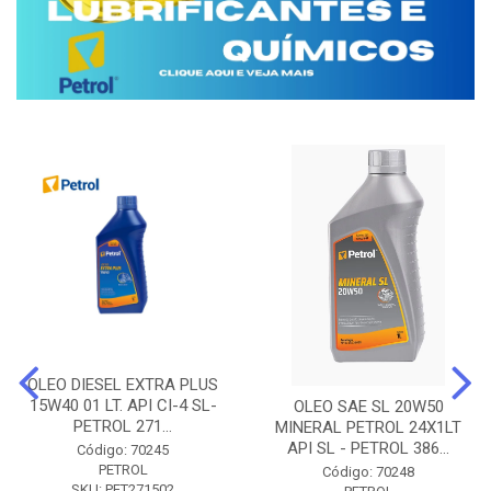
OLEO DIESEL EXTRA PLUS
15W40 01 LT. API CI-4 SL-
OLEO SAE SL 20W50
PETROL 271...
MINERAL PETROL 24X1LT
API SL - PETROL 386...
Código: 70245
PETROL
Código: 70248
SKU: PET271502