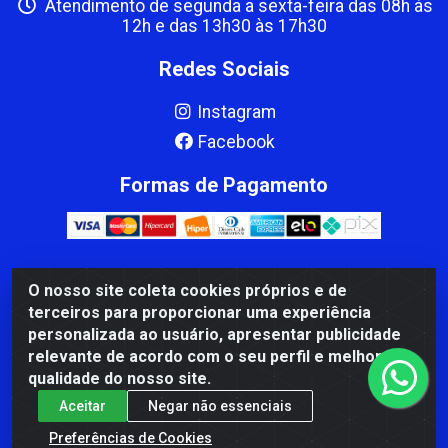
Atendimento de segunda a sexta-feira das 08h às
12h e das 13h30 às 17h30
Redes Sociais
Instagram
Facebook
Formas de Pagamento
O nosso site coleta cookies próprios e de
CBP MACEDO COMERCIO PEÇAS LTDA Matriz - av Mauro
terceiros para proporcionar uma experiência
Miranda Madureira, 1249 - Coramara , Cachoeiro de
personalizada ao usuário, apresentar publicidade
Itapemirim/ES - CEP 29.311-310 - CNPJ 00.502.680/0001-41
relevante de acordo com o seu perfil e melhorar a
qualidade do nosso site.
Aceitar
Negar não essenciais
Preferências de Cookies