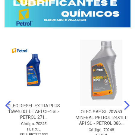
OLEO DIESEL EXTRA PLUS
15W40 01 LT. API CI-4 SL-
OLEO SAE SL 20W50
PETROL 271...
MINERAL PETROL 24X1LT
API SL - PETROL 386...
Código: 70245
PETROL
Código: 70248
SKU: PET271502