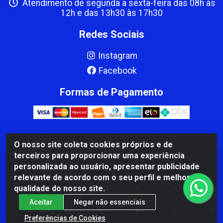
Atendimento de segunda a sexta-feira das 08h às
12h e das 13h30 às 17h30
Redes Sociais
Instagram
Facebook
Formas de Pagamento
O nosso site coleta cookies próprios e de
CBP MACEDO COMERCIO PEÇAS LTDA Matriz - av Mauro
terceiros para proporcionar uma experiência
Miranda Madureira, 1249 - Coramara , Cachoeiro de
personalizada ao usuário, apresentar publicidade
Itapemirim/ES - CEP 29.311-310 - CNPJ 00.502.680/0001-41
relevante de acordo com o seu perfil e melhorar a
qualidade do nosso site.
Aceitar
Negar não essenciais
Preferências de Cookies