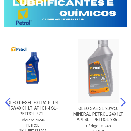
OLEO DIESEL EXTRA PLUS
15W40 01 LT. API CI-4 SL-
OLEO SAE SL 20W50
PETROL 271...
MINERAL PETROL 24X1LT
API SL - PETROL 386...
Código: 70245
PETROL
Código: 70248
SKU: PET271502